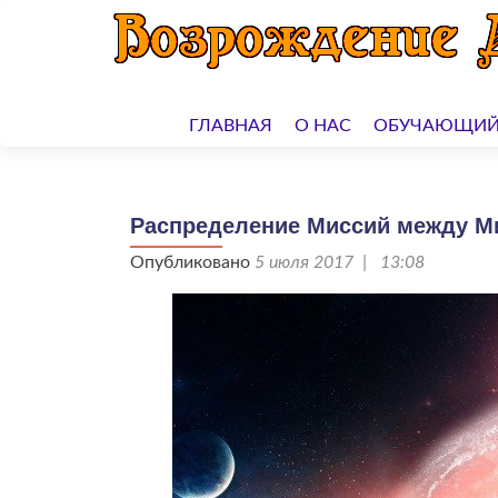
Перейти
к
ГЛАВНАЯ
О НАС
ОБУЧАЮЩИЙ
содержимому
Распределение Миссий между М
Опубликовано
5 июля 2017 | 13:08