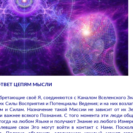
ТВЕТ ЦЕПЯМ МЫСЛИ
бретающие своё Я, соединяются с Каналом Вселенского Зн
х Силы Восприятия и Потенциалы Ведения; и на них возла
м и Силам. Назначение такой Миссии не зависит от их З
и важнее всякого Познания. С того момента эти люди об
тогда на любом Языке и получают Знание из любого Измере
олевшие свои Эго могут войти в контакт с Нами. Поскол