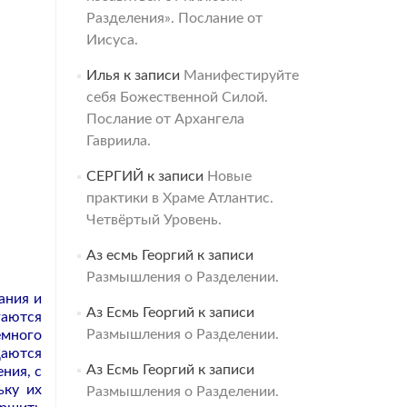
Разделения». Послание от
Иисуса.
Илья
к записи
Манифестируйте
себя Божественной Силой.
Послание от Архангела
Гавриила.
СЕРГИЙ
к записи
Новые
практики в Храме Атлантис.
Четвёртый Уровень.
Аз есмь Георгий
к записи
Размышления о Разделении.
ания и
Аз Есмь Георгий
к записи
гаются
Размышления о Разделении.
емного
щаются
Аз Есмь Георгий
к записи
ния, с
ьку их
Размышления о Разделении.