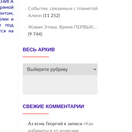
КНИГА
прямой
События, связанные с планетой
нтом,
Алион
(11 252)
блеи и
м под
Живая Этика. Время ПЕРВЫХ…
тся на
(9 744)
ВЕСЬ АРХИВ
ВЕСЬ
АРХИВ
СВЕЖИЕ КОММЕНТАРИИ
Аз есмь Георгий
к записи
«Как
избавиться от иллюзии