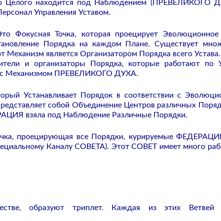
ого Целого находится под Наблюдением (ПРЕВЕЛИКОГО 
рсонал Управления Уставом.
Фокусная Точка, которая проецирует Эволюционное 
овление Порядка на каждом Плане. Существует множ
Механизм является Организатором Порядка всего Устава.
ли и организаторы Порядка, которые работают по У
 и с Механизмом ПРЕВЕЛИКОГО ДУХА.
орый Устанавливает Порядок в соответствии с Эволюц
представляет собой Объединение Центров различных Поряд
АЦИЯ взяла под Наблюдение Различные Порядки.
очка, проецирующая все Порядки, курируемые ФЕДЕРАЦИ
Специальному Каналу СОВЕТА). Этот СОВЕТ имеет много раб
естве, образуют триплет. Каждая из этих Ветвей 