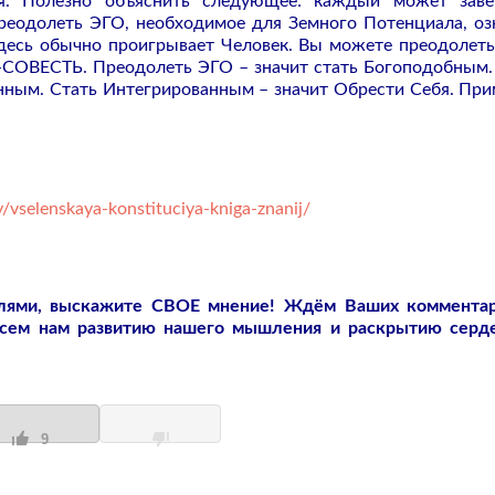
ня. Полезно объяснить следующее: каждый может зав
еодолеть ЭГО, необходимое для Земного Потенциала, оз
Здесь обычно проигрывает Человек. Вы можете преодолеть
ВЕСТЬ. Преодолеть ЭГО – значит стать Богоподобным.
нным. Стать Интегрированным – значит Обрести Себя. При
/vselenskaya-konstituciya-kniga-znanij/
слями, выскажите СВОЕ мнение! Ждём Ваших коммента
всем нам развитию нашего мышления и раскрытию серд
9