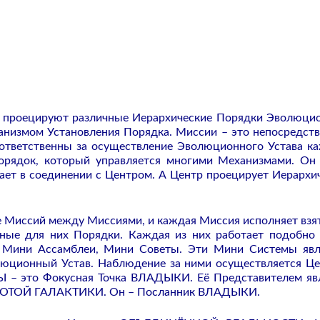
е, проецируют различные Иерархические Порядки Эволюци
ханизмом Установления Порядка. Миссии – это непосредст
 ответственны за осуществление Эволюционного Устава к
рядок, который управляется многими Механизмами. Он
ает в соединении с Центром. А Центр проецирует Иерархи
е Миссий между Миссиями, и каждая Миссия исполняет взя
ные для них Порядки. Каждая из них работает подобно
 Мини Ассамблеи, Мини Советы. Эти Мини Системы яв
юционный Устав. Наблюдение за ними осуществляется Ц
 – это Фокусная Точка ВЛАДЫКИ. Её Представителем яв
ОТОЙ ГАЛАКТИКИ. Он – Посланник ВЛАДЫКИ.