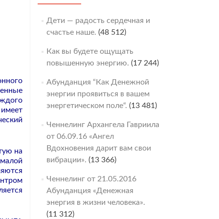
Дети — радость сердечная и
счастье наше.
(48 512)
Как вы будете ощущать
повышенную энергию.
(17 244)
онного
Абунданция “Как Денежной
венные
энергии проявиться в вашем
аждого
энергетическом поле“.
(13 481)
 имеет
ческий
Ченнелинг Архангела Гавриила
от 06.09.16 «Ангел
Вдохновения дарит вам свои
тую на
вибрации».
(13 366)
 малой
ляются
Ченнелинг от 21.05.2016
ентром
ляется
Абунданция «Денежная
энергия в жизни человека».
(11 312)