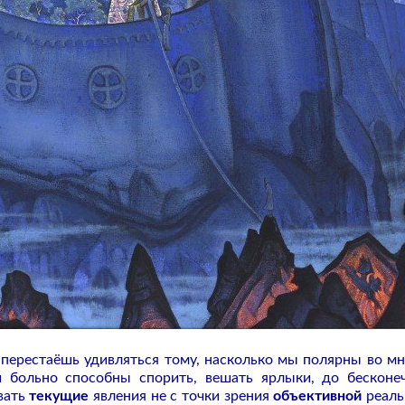
 перестаёшь удивляться тому, насколько мы полярны во мн
 больно способны спорить, вешать ярлыки, до бесконе
вать
текущие
явления не с точки зрения
объективной
реаль