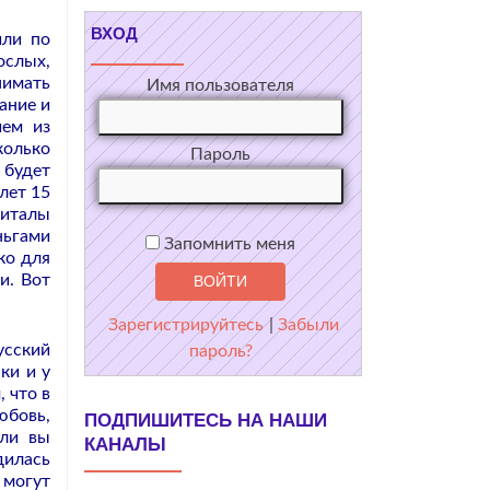
ВХОД
или по
ослых,
нимать
Имя пользователя
ание и
ием из
колько
Пароль
 будет
лет 15
питалы
ньгами
Запомнить меня
ко для
и. Вот
Зарегистрируйтесь
|
Забыли
усский
пароль?
ки и у
 что в
юбовь,
ПОДПИШИТЕСЬ НА НАШИ
сли вы
КАНАЛЫ
дилась
 могут