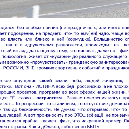
одился, без особых причин (не праздничных, или иного пов
ает подозрение, на предмет…что- то ему( ей) надо. Чаще вс
о власть или близко к ней (кормушке). Большинство с
 , так и в «дружеском» разногласии, происходит из ж
тный взгляд, дать оценку тому, кто виноват, даже по- фам
психология живёт от «кухарки» до реального служащего 
орым возможно «прочувствовать» гражданскую заинтересова
не- РОССИИ, ВНЕ громких спортивных событий и праздников
еческое ощущение
своей
земли, неба, людей живущих, 
отики. Вот она,- ИСТИНА всех бед российских, а не плохих
хороших проектов, программ во всех сферах нашей жизни, 
ющее ЕЁ слово —
патриотизм
. Разные поколения могут пр
е есть. То репрессии, то сталинизм, то отсутствие демократ
и так до бесконечности. Не думаю, что открываю, что- то 
льше людей. А вот произносить про ЭТО…всё ещё не привычн
становится крайне важен факт, что искренний пример Л
идент страны. Как и дОлжно, собственно БЫТЬ.