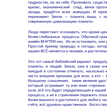
трудностях, но не себя. Проживать сущес
кризис, экономический спад, явное прот
запада, придётся всем живущим. И преж
переживает Земля — планета наша, с н
современную цивилизацию планеты.
Люди перестают осознавать, что кроме цен
более глобальные процессы. Обычный гражд
живём ВНУТРИ них. Их не остановить, они 
Простой пример природы и погоды, котора
нашем ВСЁ меняется и человек, и растител
Это тот самый библейский вариант предупр
планеты, и людей. Земля, уже в своих оч
каждый в состоянии отмечать, насколько м
чисто внешние признаки для всех, а кто –
большому сожалению, такие явления удос
который устраивает та или иная «героиня»
коле, всё это будет определяющим в наше
процессе, а не в стремлении пережить плох
более важного и доступного для любого че
счёту, всё духовно-нравственное богатство