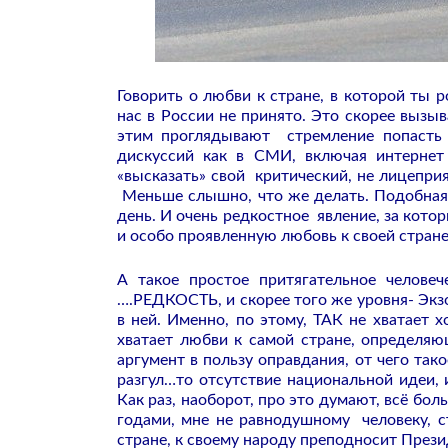
Говорить о любви к стране, в которой ты р
нас в России не принято. Это скорее вызыв
этим проглядывают стремление попасть в
дискуссий как в СМИ, включая интернет
«высказать» свой критический, не лицеприя
Меньше слышно, что же делать. Подобная 
день. И очень редкостное явление, за кот
и особо проявленную любовь к своей стра
А такое простое притягательное челов
….РЕДКОСТЬ, и скорее того же уровня- Экз
в ней. Именно, по этому, ТАК не хватает 
хватает любви к самой стране, определя
аргумент в пользу оправдания, от чего тако
разгул…то отсутствие национальной идеи, 
Как раз, наоборот, про это думают, всё бо
годами, мне не равнодушному человеку, 
стране, к своему народу преподносит През