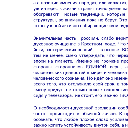
а с позиции «мнения народа», или «власти»
уж интерес к жизни страны точно уменьша
обогревают новые тенденции, которые
структуры, во внимания пока не берут. Э
отнесу к ней активно набирающие свои ря
Значительная часть россиян, слабо вери
духовное очищение в Крестном ходе. Что 
йоги, эзотерических знаний, — в основ
тем не менее, смею утверждать, что чер
эпохи на планете. Именно не громкие пр
стороны сторонников ЕДИНОЙ веры, ак
человеческих ценностей в мире, и человек
человеческого сознания. Но идёт оно именн
всего того, что отслужило свой срок, в т
смену придут не только новые технологии
сидя у телевизора, не стоит, его важно ТВ
О необходимости духовной эволюции сооб
часто происходит в обычной жизни. К пр
осознать, что любое плохое слово усилив
важно копить устойчивость внутри себя, а 