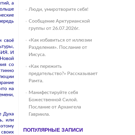
тий, а
больше
Люди, умиротворите себя!
еские
чередь
Сообщение Арктурианской
группы от 26.07.2026г.
«Как избавиться от иллюзии
и своё
ьтуры,
Разделения». Послание от
БИЯ. И
Иисуса.
 Новой
ния со
«Как пережить
тинно
предательство?» Рассказывает
олюции
Рамта.
ирание
что на
Манифестируйте себя
емени,
Божественной Силой.
Послание от Архангела
е Духа
Гавриила.
ь, или
оэтому
ПОПУЛЯРНЫЕ ЗАПИСИ
 своих