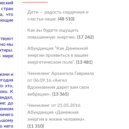
ческий
 стран
Дети — радость сердечная и
а, что
счастье наше.
(48 510)
ляющие
Как вы будете ощущать
повышенную энергию.
(17 242)
ствуют
 но мы
Абунданция “Как Денежной
нтиры.
энергии проявиться в вашем
в мире
энергетическом поле“.
(13 481)
Ченнелинг Архангела Гавриила
изни и
егодня
от 06.09.16 «Ангел
о это,
Вдохновения дарит вам свои
око. К
вибрации».
(13 365)
андал,
ие: до
Ченнелинг от 21.05.2016
ионном
Абунданция «Денежная
ничего
энергия в жизни человека».
льшому
о него
(11 310)