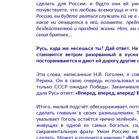
сделать для России, и будто они ей уж
почувствуете, что любовь всемогуща и что
Россию, вы будете рваться служить ей; не в
какое ни отыщется в ней, возьмете, пред
бездейственной и праздной жизни. Нет, вы
своих братьев…
Русь, куда же несешься ты? Дай ответ. Не
становится ветром разорванный в куски
постораниваются и дают ей дорогу другие н
Эти слова, написанные Н.В. Гоголем, я с
Рериха. Он в свою очередь использовал и
только СССР ожидал Победы. Заканчивало
дала Русь ответ
: «Вперед, вперед, вперед! 
Итого, малый подсчёт обескураживает, пото
сделать главным в своих размышлениях. Т
указывает Гоголь остаётся «вечно зелёной»
живущих в одной из самых богатых, си
сакраментальную фразу: Умом Россию не
сделать. Может и получится наконец?
«Во б