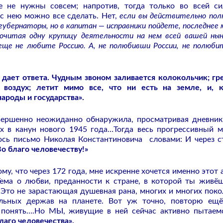
е не нужны совсем; напротив, тогда только во всей с
 с нею можно все сделать. Нет,
если вы действительно по
 губернаторы, но в капитан — исправники пойдете, последнее 
почитая одну крупицу деятельности на нем всей вашей ны
 еще не любите Россию. А, не полюбивши России, не полюби
 дает ответа. Чудным звоном заливается колокольчик; гр
 воздух; летит мимо все, что ни есть на земле, и, к
ароды и государства».
овершенно неожиданно обнаружила, просматривая дневник
х в канун нового 1945 года…Тогда весь прогрессивный м
сь письмо Николая Константиновича словами: И через с
Во благо человечеству!»
му, что через 172 года, мне искренне хочется именно этот 
ема о любви, преданности к стране, в которой ты живёш
. Это не зарастающая душевная рана, многих и многих поко
льных держав на планете. Вот уж точно, повторю ещ
 понять….Но МЫ, живущие в ней сейчас активно пытаем
лаго человечества».