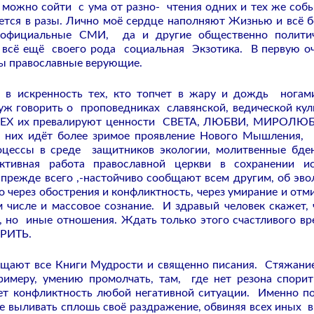
, можно сойти с ума от разно- чтения одних и тех же собы
ется в разы. Лично моё сердце наполняют Жизнью и всё 
 официальные СМИ, да и другие общественно политич
то всё ещё своего рода социальная Экзотика. В первую о
ды православные верующие.
т в искренность тех, кто топчет в жару и дождь ногам
уж говорить о проповедниках славянской, ведической кул
е ВСЕХ их превалируют ценности СВЕТА, ЛЮБВИ, МИРОЛЮ
ез них идёт более зримое проявление Нового Мышления,
оцессы в среде защитников экологии, молитвенные бде
тивная работа православной церкви в сохранении ис
а прежде всего ,-настойчиво сообщают всем другим, об эв
о через обострения и конфликтность, через умирание и отм
ом числе и массовое сознание. И здравый человек скажет, 
, но иные отношения. Ждать только этого счастливого вр
ОРИТЬ.
щают все Книги Мудрости и священно писания. Стяжани
имеру, умению промолчать, там, где нет резона спорит
ает конфликтность любой негативной ситуации. Именно п
не выливать сплошь своё раздражение, обвиняя всех иных в