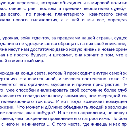
твующие перемены, которые объединены в мировой полити
ивостояние стран востока и прежних вершителей судеб,-
де всего, по причине, планетарного квантового скачк
ачала нового тысячелетия, а с ней и мы все, опреде
, урожая, войн «где-то», за пределами нашей страны, суще
анин и не удосуживается обращать на них своё внимание,
уже несут нам достаточно давно новую жизнь и новые орие
я не просто бушует, и штормит, она кричит о том, что 
ьный и животный мир.
еждения конца света, который происходит внутри самой ж
ертаниях становится иной, и человек постепенно тоже. С
еняется его организм, вкусовые и прочие пристрастия. Н
 то уже способен анализировать своё состояние более глуб
таиваются гораздо меньшему вниманию, чем очередной ск
 телевизионного ток шоу.. И вот тогда возникает возмущен
й жизни. Что может и дОлжно объединять людей в эволюц
ие времена, «как-нибудь»? И в этом направлении, не вижу 
ловека, чем искреннее проявление его патриотизма. По бо
 с него и начинается … С того места, где живёшь и как пр