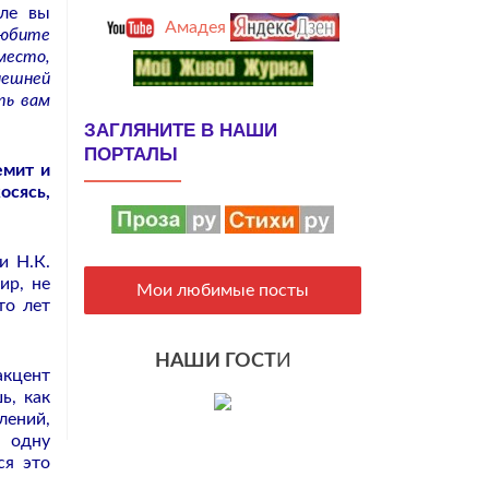
иле вы
Амадея
любите
место,
нешней
ть вам
ЗАГЛЯНИТЕ В НАШИ
ПОРТАЛЫ
емит и
осясь,
и Н.К.
ир, не
Мои любимые посты
то лет
НАШИ ГОСТ
И
акцент
ь, как
лений,
ё одну
ся это