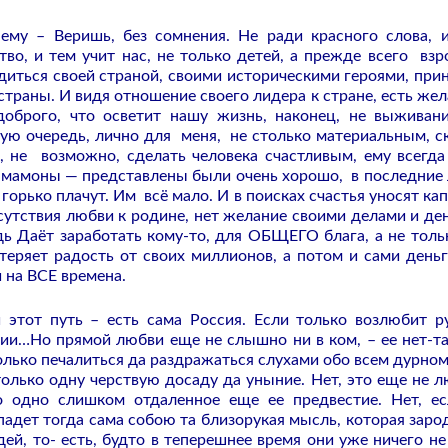
 ему – Веришь, без сомнения. Не ради красного слова, 
во, и тем учит нас, не только детей, а прежде всего взр
рдиться своей страной, своими историческими героями, при
страны. И видя отношение своего лидера к стране, есть жел
доброго, что осветит нашу жизнь, наконец, не выживан
рвую очередь, лично для меня, не столько материальным, с
, не возможно, сделать человека счастливым, ему всегда
т мамоны — представлены были очень хорошо, в последние 
 горько плачут. Им всё мало. И в поисках счастья уносят ка
тсутствия любви к родине, нет желание своими делами и де
одь Даёт заработать кому-то, для ОБЩЕГО блага, а не толь
теряет радость от своих миллионов, а потом и сами деньг
 на ВСЕ времена.
и этот путь – есть сама Россия. Если только возлюбит р
ссии…Но прямой любви еще не слышно ни в ком, – ее нет-та
олько печалиться да раздражаться слухами обо всем дурном,
 только одну черствую досаду да уныние. Нет, это еще не л
о одно слишком отдаленное еще ее предвестие. Нет, е
падет тогда сама собою та близорукая мысль, которая заро
ей, то- есть, будто в теперешнее время они уже ничего не