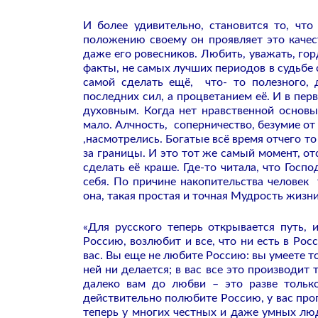
И более удивительно, становится то, что
положению своему он проявляет это качест
даже его ровесников. Любить, уважать, го
факты, не самых лучших периодов в судьбе 
самой сделать ещё, что- то полезного, 
последних сил, а процветанием её. И в пе
духовным. Когда нет нравственной основы
мало. Алчность, соперничество, безумие о
,насмотрелись. Богатые всё время отчего то
за границы. И это тот же самый момент, о
сделать её краше. Где-то читала, что Госп
себя. По причине накопительства человек 
она, такая простая и точная Мудрость жизни
«Для русского теперь открывается путь, 
Россию, возлюбит и все, что ни есть в Ро
вас. Вы еще не любите Россию: вы умеете т
ней ни делается; в вас все это производит
далеко вам до любви – это разве тольк
действительно полюбите Россию, у вас про
теперь у многих честных и даже умных люд