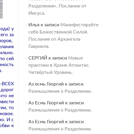
Разделения». Послание от
Иисуса.
Илья
к записи
Манифестируйте
ода) у
себя Божественной Силой.
его за
Послание от Архангела
поров,
Гавриила.
елания
ильно.
СЕРГИЙ
к записи
Новые
по сей
нность
практики в Храме Атлантис.
.
Четвёртый Уровень.
-ВСЕХ
Аз есмь Георгий
к записи
 дорог
Размышления о Разделении.
что не
ивести
Аз Есмь Георгий
к записи
ии, то
Размышления о Разделении.
новое.
о. И с
Аз Есмь Георгий
к записи
юбви к
Размышления о Разделении.