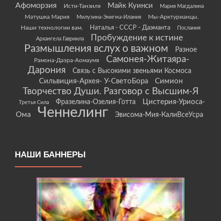
Афоморзия
Майк Куинси
Исти-Танзиля
Мария Магдалина
Матушка Мария
Мы-Арктурианцы.
Милузина-Энигма-Илания
Наши технологии вам.
Наталья - СССР - Даэманта
Послания
Пробуждение к истине
Архангела Гавриила
Размышления вслух о важном
Разное
Самонея-Житаяра-
Рамона-Даэра-Аомаумя
Дарония
Связь с Высокими звеньями Космоса
Сильвиция-Архея- У-СветоБора
Симион
Творчество Души. Разговор с Высшим-Я
Цистерия-Уриоса-
Фразелина-Озелия-Готта
Третья Сила
Ченнелинг
Ома
Эвисома-Мия-КалиВсеУсра
НАШИ БАННЕРЫ