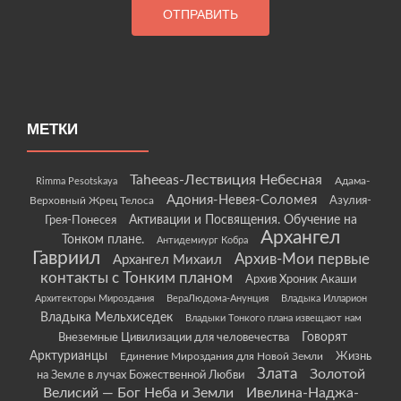
МЕТКИ
Taheeas-Лествиция Небесная
Rimma Pesotskaya
Адама-
Адония-Невея-Соломея
Азулия-
Верховный Жрец Телоса
Грея-Понесея
Активации и Посвящения. Обучение на
Архангел
Тонком плане.
Антидемиург Кобра
Гавриил
Архив-Мои первые
Архангел Михаил
контакты с Тонким планом
Архив Хроник Акаши
Архитекторы Мироздания
ВераЛюдома-Анунция
Владыка Илларион
Владыка Мельхиседек
Владыки Тонкого плана извещают нам
Говорят
Внеземные Цивилизации для человечества
Арктурианцы
Жизнь
Единение Мироздания для Новой Земли
Злата
Золотой
на Земле в лучах Божественной Любви
Велисий — Бог Неба и Земли
Ивелина-Наджа-