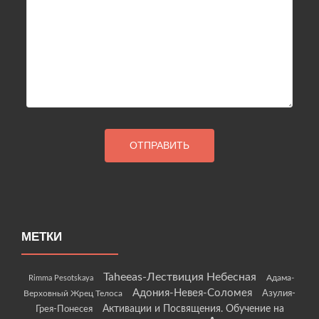
МЕТКИ
Taheeas-Лествиция Небесная
Rimma Pesotskaya
Адама-
Адония-Невея-Соломея
Азулия-
Верховный Жрец Телоса
Грея-Понесея
Активации и Посвящения. Обучение на