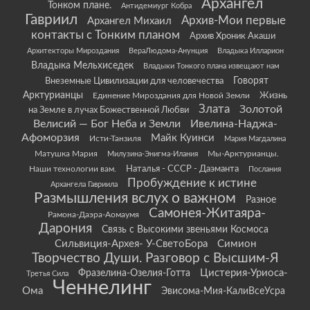
Архангел
Тонком плане.
Антидемиург Кобра
Гавриил
Архив-Мои первые
Архангел Михаил
контакты с Тонким планом
Архив Хроник Акаши
Архитекторы Мироздания
ВераЛюдома-Анунция
Владыка Илларион
Владыка Мельхиседек
Владыки Тонкого плана извещают нам
Говорят
Внеземные Цивилизации для человечества
Арктурианцы
Жизнь
Единение Мироздания для Новой Земли
Злата
Золотой
на Земле в лучах Божественной Любви
Велисий — Бог Неба и Земли
Ивелина-Наджа-
Афоморзия
Майк Куинси
Исти-Танзиля
Мария Магдалина
Матушка Мария
Мы-Арктурианцы.
Милузина-Энигма-Илания
Наши технологии вам.
Наталья - СССР - Даэманта
Послания
Пробуждение к истине
Архангела Гавриила
Размышления вслух о важном
Разное
Самонея-Житаяра-
Рамона-Даэра-Аомаумя
Дарония
Связь с Высокими звеньями Космоса
Сильвиция-Архея- У-СветоБора
Симион
Творчество Души. Разговор с Высшим-Я
Цистерия-Уриоса-
Фразелина-Озелия-Готта
Третья Сила
Ченнелинг
Ома
Эвисома-Мия-КалиВсеУсра