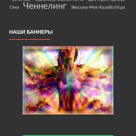
Ченнелинг
Ома
Эвисома-Мия-КалиВсеУсра
НАШИ БАННЕРЫ