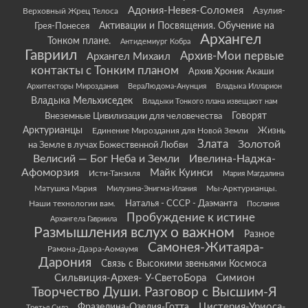
Адония-Невея-Соломея
Азулия-
Верховный Жрец Телоса
Грея-Понесея
Активации и Посвящения. Обучение на
Архангел
Тонком плане.
Антидемиург Кобра
Гавриил
Архив-Мои первые
Архангел Михаил
контакты с Тонким планом
Архив Хроник Акаши
Архитекторы Мироздания
ВераЛюдома-Анунция
Владыка Илларион
Владыка Мельхиседек
Владыки Тонкого плана извещают нам
Говорят
Внеземные Цивилизации для человечества
Арктурианцы
Жизнь
Единение Мироздания для Новой Земли
Злата
Золотой
на Земле в лучах Божественной Любви
Велисий — Бог Неба и Земли
Ивелина-Наджа-
Афоморзия
Майк Куинси
Исти-Танзиля
Мария Магдалина
Матушка Мария
Мы-Арктурианцы.
Милузина-Энигма-Илания
Наши технологии вам.
Наталья - СССР - Даэманта
Послания
Пробуждение к истине
Архангела Гавриила
Размышления вслух о важном
Разное
Самонея-Житаяра-
Рамона-Даэра-Аомаумя
Дарония
Связь с Высокими звеньями Космоса
Сильвиция-Архея- У-СветоБора
Симион
Творчество Души. Разговор с Высшим-Я
Цистерия-Уриоса-
Фразелина-Озелия-Готта
Третья Сила