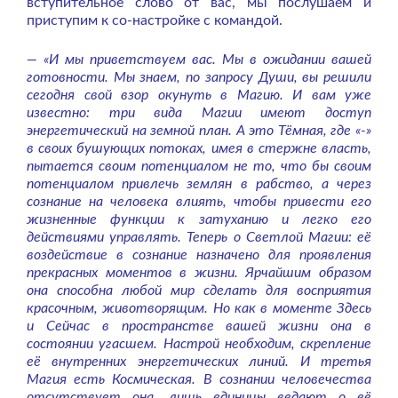
вступительное слово от вас, мы послушаем и
приступим к со-настройке с командой.
— «И мы приветствуем вас. Мы в ожидании вашей
готовности. Мы знаем, по запросу Души, вы решили
сегодня свой взор окунуть в Магию. И вам уже
известно: три вида Магии имеют доступ
энергетический на земной план. А это Тёмная, где «-»
в своих бушующих потоках, имея в стержне власть,
пытается своим потенциалом не то, что бы своим
потенциалом привлечь землян в рабство, а через
сознание на человека влиять, чтобы привести его
жизненные функции к затуханию и легко его
действиями управлять. Теперь о Светлой Магии: её
воздействие в сознание назначено для проявления
прекрасных моментов в жизни. Ярчайшим образом
она способна любой мир сделать для восприятия
красочным, животворящим. Но как в моменте Здесь
и Сейчас в пространстве вашей жизни она в
состоянии угасшем. Настрой необходим, скрепление
её внутренних энергетических линий. И третья
Магия есть Космическая. В сознании человечества
отсутствует она, лишь единицы ведают о её