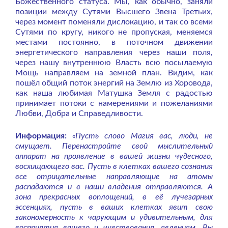
Божественного статуса. Мы, как обычно, заняли
позиции между Сутями Высшего Звена Третьих,
через момент поменяли дислокацию, и так со всеми
Сутями по кругу, никого не пропуская, меняемся
местами постоянно, в поточном движении
энергетического направления через наши поля,
через нашу внутреннюю Власть всю посылаемую
Мощь направляем на земной план. Видим, как
пошёл общий поток энергий на Землю из Хоровода,
как наша любимая Матушка Земля с радостью
принимает потоки с намерениями и пожеланиями
Любви, Добра и Справедливости.
Информация:
«Пусть слово Магия вас, люди, не
смущает. Перенастройте свой мыслительный
аппарат на проявление в вашей жизни чудесного,
восхищающего вас. Пусть в клетках вашего сознания
все отрицательные направляющие на атомы
распадаются и в наши владения отправляются. А
зона прекрасных воплощений, в её лучезарных
эссенциях, пусть в ваших клетках явит свою
закономерность к чарующим и удивительным, для
восприятия вашего и чувствования, явлениям. Вы