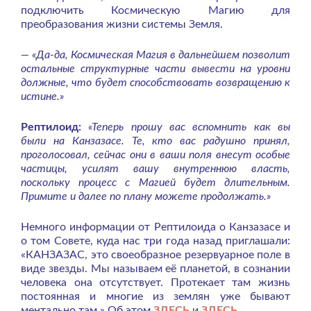
подключить Космическую Магию для
преобразования жизни системы Земля.
— «Да-да, Космическая Магия в дальнейшем позволит
остальные структурные части вывести на уровни
должные, что будет способствовать возвращению к
истине.»
Рептилоид:
«Теперь прошу вас вспомнить как вы
были на Канзазасе. Те, кто вас радушно принял,
проголосовал, сейчас они в ваши поля внесут особые
частицы, усилят вашу внутреннюю власть,
поскольку процесс с Магией будет длительным.
Примите и далее по плану можете продолжать.»
Немного информации от Рептилоида о Канзазасе и
о том Совете, куда нас три года назад приглашали:
«КАНЗАЗАС, это своеобразное резервуарное поле в
виде звезды. Мы называем её планетой, в сознании
человека она отсутствует. Протекает там жизнь
постоянная и многие из землян уже бывают
ментально там.»
Об этом
ЗДЕСЬ
и
ЗДЕСЬ