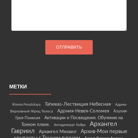
МЕТКИ
Taheeas-Лествиция Небесная
Rimma Pesotskaya
Адама-
Адония-Невея-Соломея
Азулия-
Верховный Жрец Телоса
Грея-Понесея
Активации и Посвящения. Обучение на
Архангел
Тонком плане.
Антидемиург Кобра
Гавриил
Архив-Мои первые
Архангел Михаил