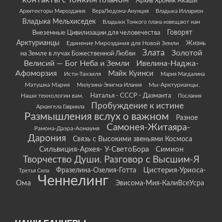
контакты с Тонким планом
Архив Хроник Акаши
Архитекторы Мироздания
ВераЛюдома-Анунция
Владыка Илларион
Владыка Мельхиседек
Владыки Тонкого плана извещают нам
Говорят
Внеземные Цивилизации для человечества
Арктурианцы
Жизнь
Единение Мироздания для Новой Земли
Злата
Золотой
на Земле в лучах Божественной Любви
Велисий — Бог Неба и Земли
Ивелина-Наджа-
Афоморзия
Майк Куинси
Исти-Танзиля
Мария Магдалина
Матушка Мария
Мы-Арктурианцы.
Милузина-Энигма-Илания
Наши технологии вам.
Наталья - СССР - Даэманта
Послания
Пробуждение к истине
Архангела Гавриила
Размышления вслух о важном
Разное
Самонея-Житаяра-
Рамона-Даэра-Аомаумя
Дарония
Связь с Высокими звеньями Космоса
Сильвиция-Архея- У-СветоБора
Симион
Творчество Души. Разговор с Высшим-Я
Цистерия-Уриоса-
Фразелина-Озелия-Готта
Третья Сила
Ченнелинг
Ома
Эвисома-Мия-КалиВсеУсра