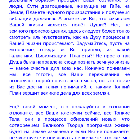
люди, Сути драгоценные, живущие на Гайе, на
Земле, Планете чудного произрастания и получения
вибраций должных. А знаете ли Вы, что смыслом
Вашей жизни является полёт Души?! Нет, не
земного происхождения, здесь следует более тонко
смотреть иль чувствовать, как на Духу процессы в
Вашей жизни проистекают. Задумайтесь, пусть на
мгновение, откуда ж Вы пришли, из какой
Галактики, Цивилизации, Планеты?! Не просто так
Душа была направлена сюда познать земную жизнь
— какое счастье для всех нас. Конечно понимаем
мы, все тяготы, все Ваши переживания не
позволяют порой понять весь смысл, но кто-то же
из Вас достиг таких пониманий, с такими Тонкий
План вершит великие дела для всех землян.
Ещё такой момент, его пожалуйста в сознании
отложите, все Ваши клеточки сейчас, все Тонкие
Тела, они в процессе обновлений новых, что
сотворением Великого Творца программа жизни
будет на Земле изменена и если Вы не понимаете,
не чувствуете и признавать не желаете, что же, мы