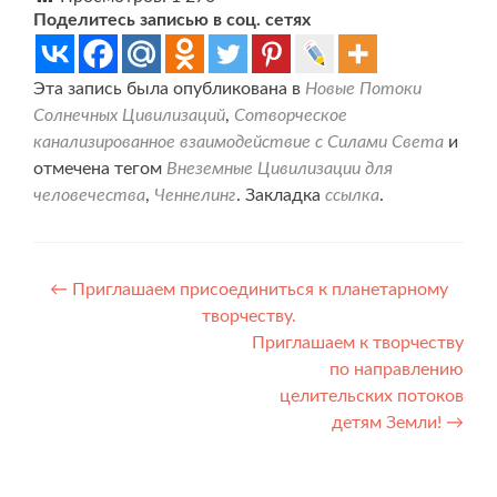
Поделитесь записью в соц. сетях
Эта запись была опубликована в
Новые Потоки
Солнечных Цивилизаций
,
Сотворческое
канализированное взаимодействие с Силами Света
и
отмечена тегом
Внеземные Цивилизации для
человечества
,
Ченнелинг
. Закладка
ссылка
.
Навигация
←
Приглашаем присоединиться к планетарному
творчеству.
по
Приглашаем к творчеству
записям
по направлению
целительских потоков
детям Земли!
→