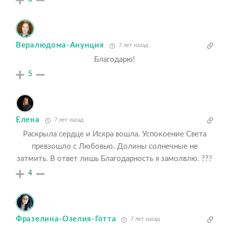
Вералюдома-Анунция
7 лет назад
Благодарю!
5
Елена
7 лет назад
Раскрыла сердце и Искра вошла. Успокоение Света
превзошло с Любовью. Долины солнечные не
затмить. В ответ лишь Благодарность я замолвлю. ???
4
Фразелина-Озелия-Готта
7 лет назад