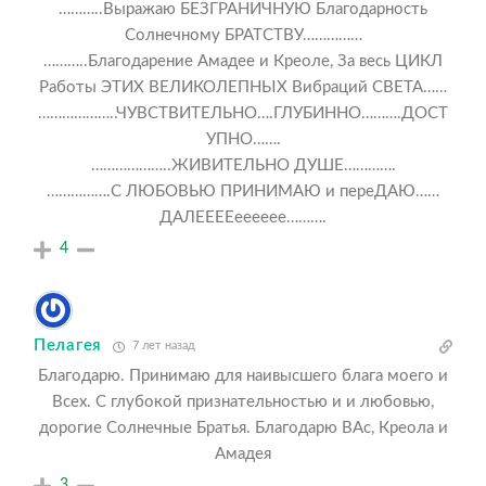
………..Выражаю БЕЗГРАНИЧНУЮ Благодарность
Солнечному БРАТСТВУ……………
………..Благодарение Амадее и Креоле, За весь ЦИКЛ
Работы ЭТИХ ВЕЛИКОЛЕПНЫХ Вибраций СВЕТА……
………………..ЧУВСТВИТЕЛЬНО….ГЛУБИННО……….ДОСТ
УПНО…….
………………..ЖИВИТЕЛЬНО ДУШЕ………….
…………….С ЛЮБОВЬЮ ПРИНИМАЮ и переДАЮ……
ДАЛЕЕЕЕееееее……….
4
Пелагея
7 лет назад
Благодарю. Принимаю для наивысшего блага моего и
Всех. С глубокой признательностью и и любовью,
дорогие Солнечные Братья. Благодарю ВАс, Креола и
Амадея
3