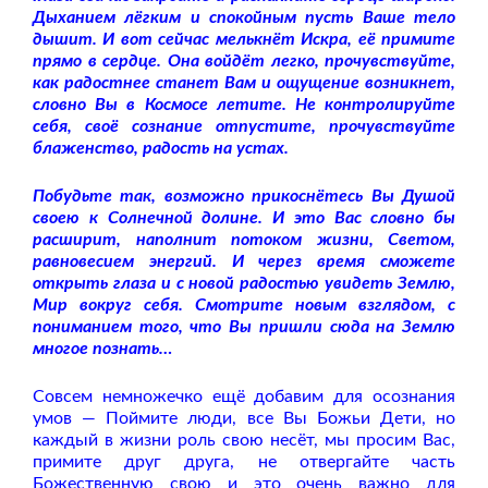
Дыханием лёгким и спокойным пусть Ваше тело
дышит. И вот сейчас мелькнёт Искра, её примите
прямо в сердце. Она войдёт легко, прочувствуйте,
как радостнее станет Вам и ощущение возникнет,
словно Вы в Космосе летите. Не контролируйте
себя, своё сознание отпустите, прочувствуйте
блаженство, радость на устах.
Побудьте так, возможно прикоснётесь Вы Душой
своею к Солнечной долине. И это Вас словно бы
расширит, наполнит потоком жизни, Светом,
равновесием энергий. И через время сможете
открыть глаза и с новой радостью увидеть Землю,
Мир вокруг себя. Смотрите новым взглядом, с
пониманием того, что Вы пришли сюда на Землю
многое познать…
Совсем немножечко ещё добавим для осознания
умов — Поймите люди, все Вы Божьи Дети, но
каждый в жизни роль свою несёт, мы просим Вас,
примите друг друга, не отвергайте часть
Божественную свою и это очень важно для