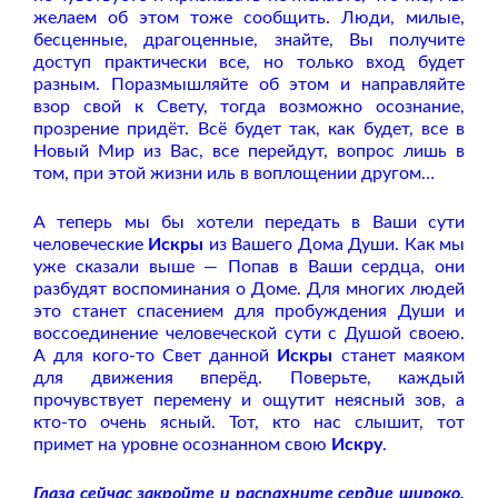
желаем об этом тоже сообщить. Люди, милые,
бесценные, драгоценные, знайте, Вы получите
доступ практически все, но только вход будет
разным. Поразмышляйте об этом и направляйте
взор свой к Свету, тогда возможно осознание,
прозрение придёт. Всё будет так, как будет, все в
Новый Мир из Вас, все перейдут, вопрос лишь в
том, при этой жизни иль в воплощении другом…
А теперь мы бы хотели передать в Ваши сути
человеческие
Искры
из Вашего Дома Души. Как мы
уже сказали выше — Попав в Ваши сердца, они
разбудят воспоминания о Доме. Для многих людей
это станет спасением для пробуждения Души и
воссоединение человеческой сути с Душой своею.
А для кого-то Свет данной
Искры
станет маяком
для движения вперёд. Поверьте, каждый
прочувствует перемену и ощутит неясный зов, а
кто-то очень ясный. Тот, кто нас слышит, тот
примет на уровне осознанном свою
Искру
.
Глаза сейчас закройте и распахните сердце широко.