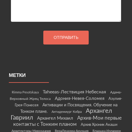
МЕТКИ
Taheeas-Лествиция Небесная
Rimma Pesotskaya
Адама-
Адония-Невея-Соломея
Азулия-
Верховный Жрец Телоса
Грея-Понесея
Активации и Посвящения. Обучение на
Архангел
Тонком плане.
Антидемиург Кобра
Гавриил
Архив-Мои первые
Архангел Михаил
контакты с Тонким планом
Архив Хроник Акаши
Архитекторы Мироздания
ВераЛюдома-Анунция
Владыка Илларион