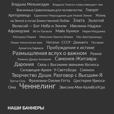
Владыка Мельхиседек
Владыки Тонкого плана извещают нам
Говорят
Внеземные Цивилизации для человечества
Арктурианцы
Жизнь
Единение Мироздания для Новой Земли
Злата
Золотой
на Земле в лучах Божественной Любви
Велисий — Бог Неба и Земли
Ивелина-Наджа-
Афоморзия
Майк Куинси
Исти-Танзиля
Мария Магдалина
Матушка Мария
Мы-Арктурианцы.
Милузина-Энигма-Илания
Наши технологии вам.
Наталья - СССР - Даэманта
Послания
Пробуждение к истине
Архангела Гавриила
Размышления вслух о важном
Разное
Самонея-Житаяра-
Рамона-Даэра-Аомаумя
Дарония
Связь с Высокими звеньями Космоса
Сильвиция-Архея- У-СветоБора
Симион
Творчество Души. Разговор с Высшим-Я
Цистерия-Уриоса-
Фразелина-Озелия-Готта
Третья Сила
Ченнелинг
Ома
Эвисома-Мия-КалиВсеУсра
НАШИ БАННЕРЫ