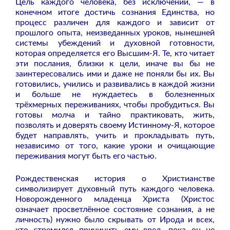
Цель каждого человека, без исключений, — в
конечном итоге достичь сознания Единства, но
процесс различен для каждого и зависит от
прошлого опыта, неизведанных уроков, нынешней
системы убеждений и духовной готовности,
которая определяется его Высшим-Я. Те, кто читает
эти послания, близки к цели, иначе вы бы не
заинтересовались ими и даже не поняли бы их. Вы
готовились, учились и развивались в каждой жизни
и больше не нуждаетесь в болезненных
трёхмерных переживаниях, чтобы пробудиться. Вы
готовы молча и тайно практиковать, жить,
позволять и доверять своему Истинному-Я, которое
будет направлять, учить и прокладывать путь,
независимо от того, какие уроки и очищающие
переживания могут быть его частью.
Рождественская история о Христианстве
символизирует духовный путь каждого человека.
Новорожденного младенца Христа (Христос
означает просветлённое состояние сознания, а не
личность) нужно было скрывать от Ирода и всех,
кто стремился причинить ему вред, пока он не