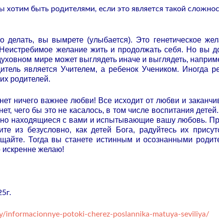
мы хотим быть родителями, если это является такой сложно
то делать, вы вымрете (улыбается). Это генетическое же
 Неистребимое желание жить и продолжать себя. Но вы 
духовном мире может выглядеть иначе и выглядеть, наприме
дитель является Учителем, а ребенок Учеником. Иногда р
их родителей.
 нет ничего важнее любви! Все исходит от любви и заканчи
 нет, чего бы это не касалось, в том числе воспитания детей
енно находящиеся с вами и испытывающие вашу любовь. П
те из безусловно, как детей Бога, радуйтесь их присут
ищайте. Тогда вы станете истинным и осознанными родит
о искренне желаю!
5г.
y/informacionnye-potoki-cherez-poslannika-matuya-seviliya/