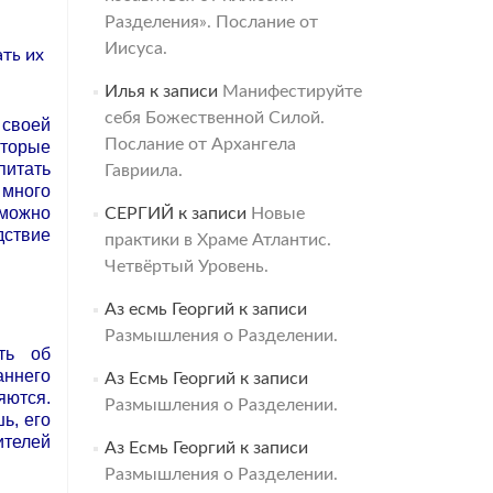
Разделения». Послание от
Иисуса.
ать их
Илья
к записи
Манифестируйте
себя Божественной Силой.
 своей
Послание от Архангела
оторые
питать
Гавриила.
 много
 можно
СЕРГИЙ
к записи
Новые
дствие
практики в Храме Атлантис.
Четвёртый Уровень.
Аз есмь Георгий
к записи
Размышления о Разделении.
ть об
аннего
Аз Есмь Георгий
к записи
яются.
Размышления о Разделении.
ь, его
ителей
Аз Есмь Георгий
к записи
Размышления о Разделении.