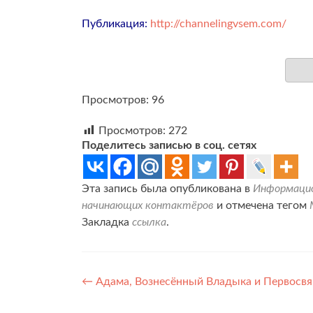
Публикация:
http://channelingvsem.com/
Просмотров: 96
Просмотров:
272
Поделитесь записью в соц. сетях
Эта запись была опубликована в
Информацио
начинающих контактёров
и отмечена тегом
Закладка
ссылка
.
Навигация
←
Адама, Вознесённый Владыка и Первосвящ
по