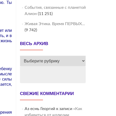
ью.
Ты
События, связанные с планетой
Алион
(11 251)
Живая Этика. Время ПЕРВЫХ…
(9 742)
ет или
ь, и в
 жизнь
ВЕСЬ АРХИВ
ВЕСЬ
АРХИВ
ебенку
смысле
е силы
ается,
СВЕЖИЕ КОММЕНТАРИИ
Аз есмь Георгий
к записи
«Как
зрения
избавиться от иллюзии