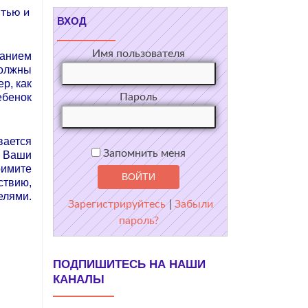
стью и
ВХОД
Имя пользователя
ланием
должны
р, как
ебенок
Пароль
вается
Запомнить меня
. Ваши
римите
ствию,
елями.
Зарегистрируйтесь
|
Забыли
пароль?
ПОДПИШИТЕСЬ НА НАШИ
КАНАЛЫ