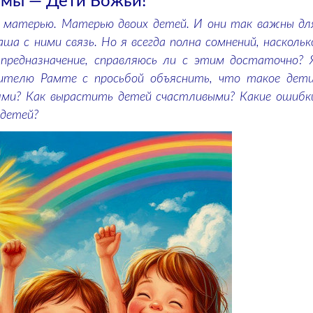
 мы — Дети Божьи!
 матерью. Матерью двоих детей.
И они так важны дл
наша с ними связь. Но я всегда полна сомнений, наскольк
 предназначение, справляюсь ли с этим достаточно?
чителю Рамте с просьбой объяснить, что такое дети
ми? Как вырастить детей счастливыми? Какие ошибк
 детей?