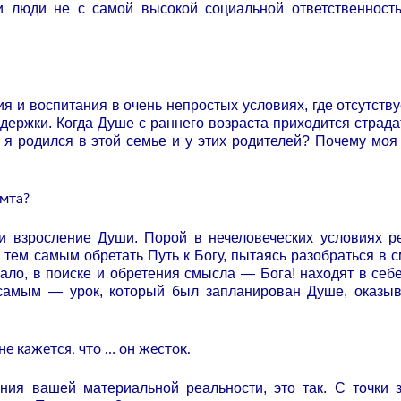
ли люди не с самой высокой социальной ответственност
я и воспитания в очень непростых условиях, где отсутству
ержки. Когда Душе с раннего возраста приходится страдат
 я родился в этой семье и у этих родителей? Почему моя
амта?
 и взросление Души. Порой в нечеловеческих условиях р
и тем самым обретать Путь к Богу, пытаясь разобраться в 
ало, в поиске и обретения смысла — Бога! находят в себ
 самым — урок, который был запланирован Душе, оказыв
не кажется, что … он жесток.
ения вашей материальной реальности, это так. С точки 