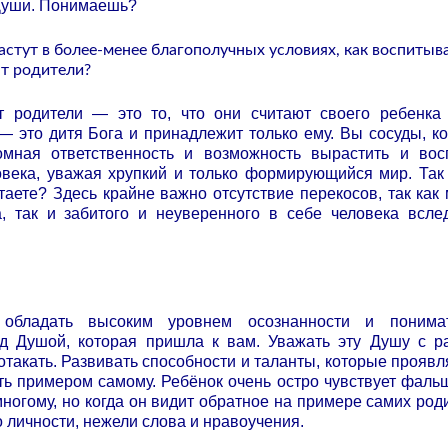
Души. Понимаешь?
растут в более-менее благополучных условиях, как воспитыв
т родители?
 родители — это то, что они считают своего ребенка
— это дитя Бога и принадлежит только ему. Вы сосуды, к
омная ответственность и возможность вырастить и вос
ловека, уважая хрупкий и только формирующийся мир.
Так
итаете? Здесь крайне важно отсутствие перекосов, так как
, так и забитого и неуверенного в себе человека всле
 обладать высоким уровнем осознанности и понима
ед Душой, которая пришла к вам. Уважать эту Душу с р
потакать. Развивать способности и таланты, которые проявл
ь примером самому. Ребёнок очень остро чувствует фальш
многому, но когда он видит обратное на примере самих род
 личности, нежели слова и нравоучения.