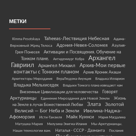
МЕТКИ
Taheeas-Лествиция Небесная
Rimma Pesotskaya
Адама-
Адония-Невея-Соломея
Азулия-
Верховный Жрец Телоса
Грея-Понесея
Активации и Посвящения. Обучение на
Архангел
Тонком плане.
Антидемиург Кобра
Гавриил
Архив-Мои первые
Архангел Михаил
контакты с Тонким планом
Архив Хроник Акаши
Архитекторы Мироздания
ВераЛюдома-Анунция
Владыка Илларион
Владыка Мельхиседек
Владыки Тонкого плана извещают нам
Говорят
Внеземные Цивилизации для человечества
Арктурианцы
Жизнь
Единение Мироздания для Новой Земли
Злата
Золотой
на Земле в лучах Божественной Любви
Велисий — Бог Неба и Земли
Ивелина-Наджа-
Афоморзия
Майк Куинси
Исти-Танзиля
Мария Магдалина
Матушка Мария
Мы-Арктурианцы.
Милузина-Энигма-Илания
Наши технологии вам.
Наталья - СССР - Даэманта
Послания