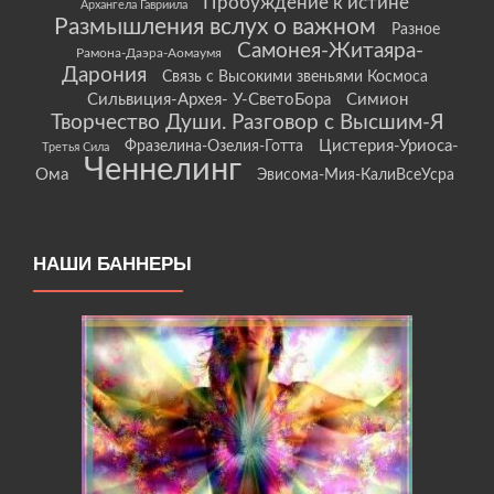
Пробуждение к истине
Архангела Гавриила
Размышления вслух о важном
Разное
Самонея-Житаяра-
Рамона-Даэра-Аомаумя
Дарония
Связь с Высокими звеньями Космоса
Сильвиция-Архея- У-СветоБора
Симион
Творчество Души. Разговор с Высшим-Я
Цистерия-Уриоса-
Фразелина-Озелия-Готта
Третья Сила
Ченнелинг
Ома
Эвисома-Мия-КалиВсеУсра
НАШИ БАННЕРЫ