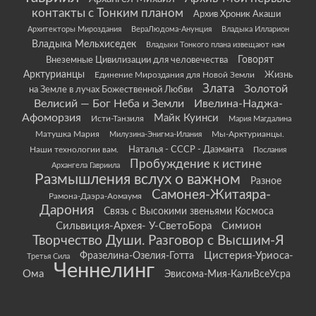
контакты с Тонким планом
Архив Хроник Акаши
Архитекторы Мироздания
ВераЛюдома-Анунция
Владыка Илларион
Владыка Мельхиседек
Владыки Тонкого плана извещают нам
Говорят
Внеземные Цивилизации для человечества
Арктурианцы
Жизнь
Единение Мироздания для Новой Земли
Злата
Золотой
на Земле в лучах Божественной Любви
Велисий — Бог Неба и Земли
Ивелина-Наджа-
Афоморзия
Майк Куинси
Исти-Танзиля
Мария Магдалина
Матушка Мария
Мы-Арктурианцы.
Милузина-Энигма-Илания
Наши технологии вам.
Наталья - СССР - Даэманта
Послания
Пробуждение к истине
Архангела Гавриила
Размышления вслух о важном
Разное
Самонея-Житаяра-
Рамона-Даэра-Аомаумя
Дарония
Связь с Высокими звеньями Космоса
Сильвиция-Архея- У-СветоБора
Симион
Творчество Души. Разговор с Высшим-Я
Цистерия-Уриоса-
Фразелина-Озелия-Готта
Третья Сила
Ченнелинг
Ома
Эвисома-Мия-КалиВсеУсра