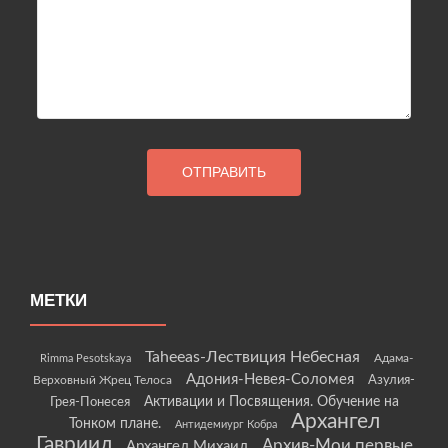
МЕТКИ
Taheeas-Лествиция Небесная
Rimma Pesotskaya
Адама-
Адония-Невея-Соломея
Азулия-
Верховный Жрец Телоса
Грея-Понесея
Активации и Посвящения. Обучение на
Архангел
Тонком плане.
Антидемиург Кобра
Гавриил
Архив-Мои первые
Архангел Михаил