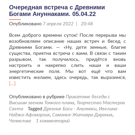
Очередная встреча с Древними
Богами Ануннаками. 05.04.22
Опубликовано
7 апреля 2022 | 20:48
Всем доброго времени суток! После перерыва мы
возобновляем описание наших встреч и бесед с
Древними Богами. — «Ну, дети земные, благие
существа, приятна встреча с вами. В связи с таким
разрывом, так получилось, придётся вновь
настроить и накрепко слить наши и ваши
энергетические поля. Мы вот ещё что вам
Чит
известить желаем, здесь очередь, так выразимся,
бол
[…]
про
вст
Опубликовано в рубрике
Приватные беседы с
с
Высшим звеном Тонкого плана
,
Творчество Мастеров
Дре
Света
Tagged
Древние Боги - Ануннаки
,
Ивелина-
Бог
Наджа-Афоморзия
,
Самонея-Житаяра-Дарония
,
Ану
Ченнелинг
1 комментарий
05.0