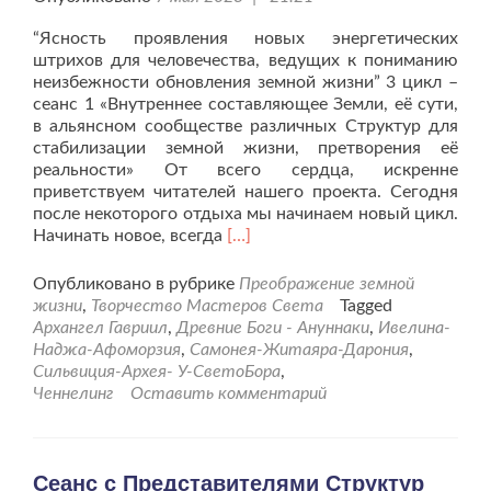
“Ясность проявления новых энергетических
штрихов для человечества, ведущих к пониманию
неизбежности обновления земной жизни” 3 цикл –
сеанс 1 «Внутреннее составляющее Земли, её сути,
в альянсном сообществе различных Структур для
стабилизации земной жизни, претворения её
реальности» От всего сердца, искренне
приветствуем читателей нашего проекта. Сегодня
после некоторого отдыха мы начинаем новый цикл.
Читать
Начинать новое, всегда
[…]
больше
проПреображение
Опубликовано в рубрике
Преображение земной
земной
жизни
,
Творчество Мастеров Света
Tagged
жизни
Архангел Гавриил
,
Древние Боги - Ануннаки
,
Ивелина-
от
Наджа-Афоморзия
,
Самонея-Житаяра-Дарония
,
06.05.23г.
Сильвиция-Архея- У-СветоБора
,
Ченнелинг
Оставить комментарий
Сеанс с Представителями Структур