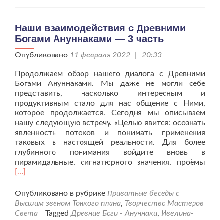
–
4
часть
Наши взаимодействия с Древними
Богами Ануннаками — 3 часть
Опубликовано
11 февраля 2022 | 20:33
Продолжаем обзор нашего диалога с Древними
Богами Ануннаками. Мы даже не могли себе
представить, насколько интересным и
продуктивным стало для нас общение с Ними,
которое продолжается. Сегодня мы описываем
нашу следующую встречу. «Целью явится: осознать
явленность потоков и понимать применения
таковых в настоящей реальности. Для более
глубинного понимания войдите вновь в
Чит
пирамидальные, сигнатюрного значения, проёмы
бол
[…]
про
вза
Опубликовано в рубрике
Приватные беседы с
с
Высшим звеном Тонкого плана
,
Творчество Мастеров
Дре
Света
Tagged
Древние Боги - Ануннаки
,
Ивелина-