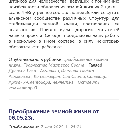
штрихов для человечества, ведущих к пониманию
неизбежности обновления земной жизни» 3 цикл –
сеанс 4 «Внутреннее составляющее Земли, её сути в
альянсном сообществе различных Структур для
стабилизации земной жизни, претворения её
реальности» Приветствуем дорогих читателей
нашего проекта! Сегодня продолжаем нашу работу
в несколько в ином составе, в силу некоторых
Читать
обстоятельств, работают
[…]
больше
проПреображение
Опубликовано в рубрике
Преображение земной
земной
жизни
,
Творчество Мастеров Света
Tagged
жизни
Древние Боги - Ануннаки
,
Ивелина-Наджа-
от
Афоморзия
,
Конгломерат Сил Света
,
Сильвиция-
27.05.23г.
Архея- У-СветоБора
,
Ченнелинг
Оставить
комментарий
Преображение земной жизни от
06.05.23г.
Опубликовано
7 мая 2023 | 21:21