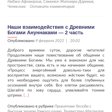
Бог
Наджа-Афоморзия
,
Самонея-Житаяра-Дарония
,
Ану
Ченнелинг
Оставить комментарий
—
3
час
Наши взаимодействия с Древними
Богами Ануннаками — 2 часть
Опубликовано
9 февраля 2022 | 20:02
Доброго времени суток, дорогие читатели!
Продолжаем наше повествование об общении с
Древними Богами. Мы уже в знакомом для нас
пространстве, связь есть и мы начинаем общение.
«Процесс энергоёмкий довольно-таки для
восприятия вашего, возможно жёстким будет, но
это необходимо ощутить для более глубинных
осознаний внутри себя. Все клетки расшевелить.
Шагайте по зову сердца, улавливайте тонкие
Читать
штрихи.
[…]
больше
проНаши
Опубликовано в рубрике
Приватные беседы с
взаимодействия
Высшим звеном Тонкого плана
,
Творчество Мастеров