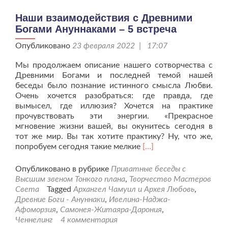
Наши взаимодействия с Древними
Богами Ануннаками – 5 встреча
Опубликовано
23 февраля 2022 | 17:07
Мы продолжаем описание нашего сотворчества с
Древними Богами и последней темой нашей
беседы было познание истинного смысла Любви.
Очень хочется разобраться: где правда, где
вымысел, где иллюзия? Хочется на практике
прочувствовать эти энергии. «Прекрасное
мгновение жизни вашей, вы окунитесь сегодня в
тот же мир. Вы так хотите практику? Ну, что же,
Читать
попробуем сегодня такие мелкие
[…]
больше
проНаши
Опубликовано в рубрике
Приватные беседы с
взаимодействия
Высшим звеном Тонкого плана
,
Творчество Мастеров
с
Света
Tagged
Архангел Чамуил и Архея Любовь
,
Древними
Древние Боги - Ануннаки
,
Ивелина-Наджа-
Богами
Афоморзия
,
Самонея-Житаяра-Дарония
,
Ануннаками
Ченнелинг
4 комментария
–