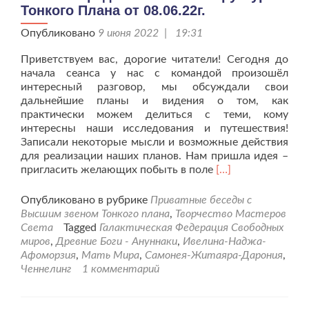
Тонкого Плана от 08.06.22г.
Опубликовано
9 июня 2022 | 19:31
Приветствуем вас, дорогие читатели! Сегодня до
начала сеанса у нас с командой произошёл
интересный разговор, мы обсуждали свои
дальнейшие планы и видения о том, как
практически можем делиться с теми, кому
интересны наши исследования и путешествия!
Записали некоторые мысли и возможные действия
для реализации наших планов. Нам пришла идея –
Читать
пригласить желающих побыть в поле
[…]
больше
проСеанс
Опубликовано в рубрике
Приватные беседы с
с
Высшим звеном Тонкого плана
,
Творчество Мастеров
Представителями
Света
Tagged
Галактическая Федерация Свободных
Структур
миров
,
Древние Боги - Ануннаки
,
Ивелина-Наджа-
Тонкого
Афоморзия
,
Мать Мира
,
Самонея-Житаяра-Дарония
,
Плана
Ченнелинг
1 комментарий
от
08.06.22г.