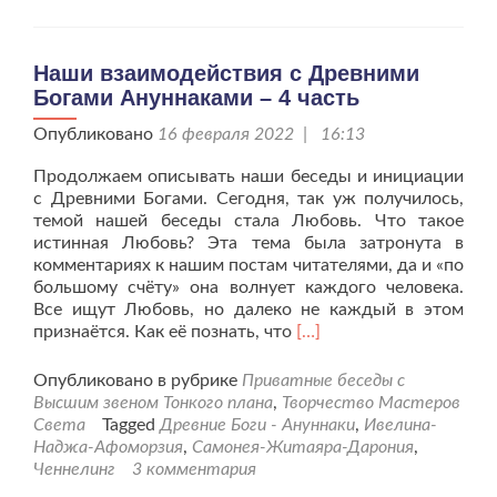
5
встреча
Наши взаимодействия с Древними
Богами Ануннаками – 4 часть
Опубликовано
16 февраля 2022 | 16:13
Продолжаем описывать наши беседы и инициации
с Древними Богами. Сегодня, так уж получилось,
темой нашей беседы стала Любовь. Что такое
истинная Любовь? Эта тема была затронута в
комментариях к нашим постам читателями, да и «по
большому счёту» она волнует каждого человека.
Все ищут Любовь, но далеко не каждый в этом
Читать
признаётся. Как её познать, что
[…]
больше
проНаши
Опубликовано в рубрике
Приватные беседы с
взаимодействия
Высшим звеном Тонкого плана
,
Творчество Мастеров
с
Света
Tagged
Древние Боги - Ануннаки
,
Ивелина-
Древними
Наджа-Афоморзия
,
Самонея-Житаяра-Дарония
,
Богами
Ченнелинг
3 комментария
Ануннаками