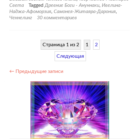
с
Света
Tagged
Древние Боги - Ануннаки
,
Ивелина-
Древними
Наджа-Афоморзия
,
Самонея-Житаяра-Дарония
,
Богами
Ченнелинг
30 комментариев
Ануннаками
—
2
часть
Страница 1 из 2
1
2
Следующая
Навигация
←
Предыдущие записи
по
записям