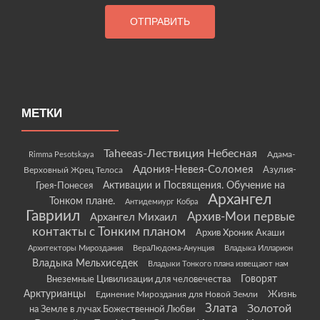
МЕТКИ
Taheeas-Лествиция Небесная
Rimma Pesotskaya
Адама-
Адония-Невея-Соломея
Азулия-
Верховный Жрец Телоса
Грея-Понесея
Активации и Посвящения. Обучение на
Архангел
Тонком плане.
Антидемиург Кобра
Гавриил
Архив-Мои первые
Архангел Михаил
контакты с Тонким планом
Архив Хроник Акаши
Архитекторы Мироздания
ВераЛюдома-Анунция
Владыка Илларион
Владыка Мельхиседек
Владыки Тонкого плана извещают нам
Говорят
Внеземные Цивилизации для человечества
Арктурианцы
Жизнь
Единение Мироздания для Новой Земли
Злата
Золотой
на Земле в лучах Божественной Любви