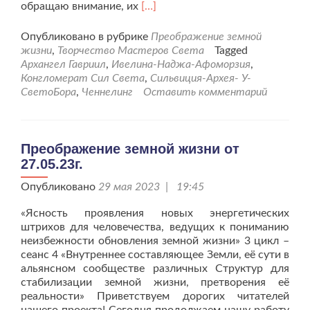
Читать
обращаю внимание, их
[…]
больше
проПреображение
Опубликовано в рубрике
Преображение земной
земной
жизни
,
Творчество Мастеров Света
Tagged
жизни
Архангел Гавриил
,
Ивелина-Наджа-Афоморзия
,
от
Конгломерат Сил Света
,
Сильвиция-Архея- У-
03.06.23г.
СветоБора
,
Ченнелинг
Оставить комментарий
Преображение земной жизни от
27.05.23г.
Опубликовано
29 мая 2023 | 19:45
«Ясность проявления новых энергетических
штрихов для человечества, ведущих к пониманию
неизбежности обновления земной жизни» 3 цикл –
сеанс 4 «Внутреннее составляющее Земли, её сути в
альянсном сообществе различных Структур для
стабилизации земной жизни, претворения её
реальности» Приветствуем дорогих читателей