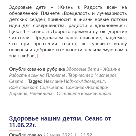
Здоровые дети – Жизнь в Радость всем на
обновлённой Планете «Всецелость и лучезарность
детских сердец привносит в жизнь новые потоки
идей для совершенства, радости и вдохновения».
Цикл 4 – сеанс 5 Доброго времени суток, дорогие
читатели! Продолжаем наше описание, надеемся,
что при прочтении текста, вы уловите волну
новизны и доброжелательности, посылаемую вам в
Читать
знак любви,
[…]
больше
проЗдоровье
Опубликовано в рубрике
Здоровые дети - Жизнь в
нашим
Радость всем на Планете
,
Творчество Мастеров
детям.
Света
Tagged
Ивелина-Наджа-Афоморзия
,
Сеанс
Конгломерат Сил Света
,
Самонея-Житаяра-
от
Дарония
,
Ченнелинг
Оставить комментарий
09.11.22г.
Здоровье нашим детям. Сеанс от
11.06.22г.
Опубликовано
12 июня 2022 | 21:52