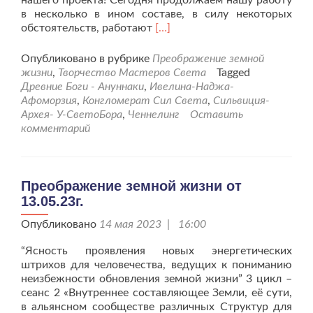
нашего проекта! Сегодня продолжаем нашу работу
в несколько в ином составе, в силу некоторых
Читать
обстоятельств, работают
[…]
больше
проПреображение
Опубликовано в рубрике
Преображение земной
земной
жизни
,
Творчество Мастеров Света
Tagged
жизни
Древние Боги - Ануннаки
,
Ивелина-Наджа-
от
Афоморзия
,
Конгломерат Сил Света
,
Сильвиция-
27.05.23г.
Архея- У-СветоБора
,
Ченнелинг
Оставить
комментарий
Преображение земной жизни от
13.05.23г.
Опубликовано
14 мая 2023 | 16:00
“Ясность проявления новых энергетических
штрихов для человечества, ведущих к пониманию
неизбежности обновления земной жизни” 3 цикл –
сеанс 2 «Внутреннее составляющее Земли, её сути,
в альянсном сообществе различных Структур для