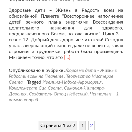
Здоровые дети – Жизнь в Радость всем на
обновлённой Планете “Всестороннее наполнение
детей земного плана энергиями Всесозидания
целительного назначения для здравого,
предназначенного Богом, потока жизни”. Цикл 3 –
сеанс 12. Добрый день дорогие читатели! Сегодня
у нас завершающий сеанс и даже не верится, какая
огромная и трудоёмкая работа была произведена.
Читать
Мы знаем точно, что это
[…]
больше
проЗдоровье
Опубликовано в рубрике
Здоровые дети - Жизнь в
нашим
Радость всем на Планете
,
Творчество Мастеров
детям.
Света
Tagged
Ивелина-Наджа-Афоморзия
,
Сеанс
Конгломерат Сил Света
,
Самонея-Житаяра-
от
Дарония
,
Создатель-Отец Небесный
,
Ченнелинг
1
11.06.22г.
комментарий
Страница 1 из 2
1
2