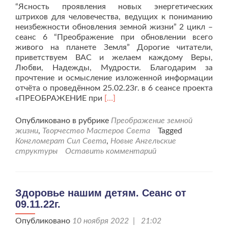
“Ясность проявления новых энергетических
штрихов для человечества, ведущих к пониманию
неизбежности обновления земной жизни” 2 цикл –
сеанс 6 “Преображение при обновлении всего
живого на планете Земля” Дорогие читатели,
приветствуем ВАС и желаем каждому Веры,
Любви, Надежды, Мудрости. Благодарим за
прочтение и осмысление изложенной информации
отчёта о проведённом 25.02.23г. в 6 сеансе проекта
Читать
«ПРЕОБРАЖЕНИЕ при
[…]
больше
проПреображение
Опубликовано в рубрике
Преображение земной
земной
жизни
,
Творчество Мастеров Света
Tagged
жизни
Конгломерат Сил Света
,
Новые Ангельские
от
структуры
Оставить комментарий
25.02.23г.
Здоровье нашим детям. Сеанс от
09.11.22г.
Опубликовано
10 ноября 2022 | 21:02