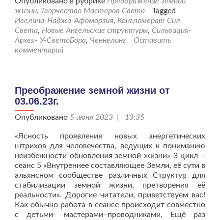
Опубликовано в рубрике
Преображение земной
земной
жизни
,
Творчество Мастеров Света
Tagged
жизни
Ивелина-Наджа-Афоморзия
,
Конгломерат Сил
от
Света
,
Новые Ангельские структуры
,
Сильвиция-
18.06.23г.
Архея- У-СветоБора
,
Ченнелинг
Оставить
комментарий
Преображение земной жизни от
03.06.23г.
Опубликовано
5 июня 2023 | 13:35
«Ясность проявления новых энергетических
штрихов для человечества, ведущих к пониманию
неизбежности обновления земной жизни» 3 цикл –
сеанс 5 «Внутреннее составляющее Земли, её сути в
альянсном сообществе различных Структур для
стабилизации земной жизни, претворения её
реальности». Дорогие читатели, приветствуем вас!
Как обычно работа в сеансе происходит совместно
с детьми- мастерами–проводниками. Ещё раз