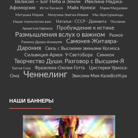
Велисий — Бог Неба и Земли
Ивелина-Наджа-
Афоморзия
Майк Куинси
Исти-Танзиля
Мария Магдалина
Матушка Мария
Мы-Арктурианцы.
Милузина-Энигма-Илания
Наши технологии вам.
Наталья - СССР - Даэманта
Послания
Пробуждение к истине
Архангела Гавриила
Размышления вслух о важном
Разное
Самонея-Житаяра-
Рамона-Даэра-Аомаумя
Дарония
Связь с Высокими звеньями Космоса
Сильвиция-Архея- У-СветоБора
Симион
Творчество Души. Разговор с Высшим-Я
Цистерия-Уриоса-
Фразелина-Озелия-Готта
Третья Сила
Ченнелинг
Ома
Эвисома-Мия-КалиВсеУсра
НАШИ БАННЕРЫ