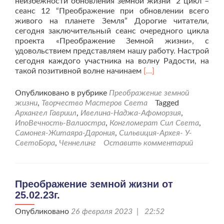
неизбежности обновления земной жизни” 2 цикл –
сеанс 12 “Преображение при обновлении всего
живого на планете Земля” Дорогие читатели,
сегодня заключительный сеанс очередного цикла
проекта «Преображение Земной жизни», с
удовольствием представляем нашу работу. Настрой
сегодня каждого участника на волну Радости, на
Читать
такой позитивной волне начинаем
[…]
больше
проПреображение
Опубликовано в рубрике
Преображение земной
земной
жизни
,
Творчество Мастеров Света
Tagged
жизни
Архангел Гавриил
,
Ивелина-Наджа-Афоморзия
,
от
ИпоВечность-Валиостра
,
Конгломерат Сил Света
,
08.04.23г.
Самонея-Житаяра-Дарония
,
Сильвиция-Архея- У-
СветоБора
,
Ченнелинг
Оставить комментарий
Преображение земной жизни от
25.02.23г.
Опубликовано
26 февраля 2023 | 22:52