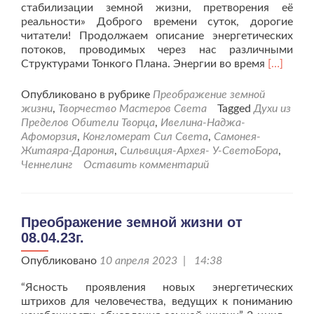
стабилизации земной жизни, претворения её
реальности» Доброго времени суток, дорогие
читатели! Продолжаем описание энергетических
потоков, проводимых через нас различными
Читать
Структурами Тонкого Плана. Энергии во время
[…]
больше
проПрео
Опубликовано в рубрике
Преображение земной
земной
жизни
,
Творчество Мастеров Света
Tagged
Духи из
жизни
Пределов Обители Творца
,
Ивелина-Наджа-
от
Афоморзия
,
Конгломерат Сил Света
,
Самонея-
13.05.23г
Житаяра-Дарония
,
Сильвиция-Архея- У-СветоБора
,
Ченнелинг
Оставить комментарий
Преображение земной жизни от
08.04.23г.
Опубликовано
10 апреля 2023 | 14:38
“Ясность проявления новых энергетических
штрихов для человечества, ведущих к пониманию