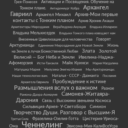
Грея-Понесея
Активации и Посвящения. Обучение на
Архангел
Тонком плане.
Антидемиург Кобра
Гавриил
Архив-Мои первые
Архангел Михаил
контакты с Тонким планом
Архив Хроник Акаши
Архитекторы Мироздания
ВераЛюдома-Анунция
Владыка Илларион
Владыка Мельхиседек
Владыки Тонкого плана извещают нам
Говорят
Внеземные Цивилизации для человечества
Арктурианцы
Жизнь
Единение Мироздания для Новой Земли
Злата
Золотой
на Земле в лучах Божественной Любви
Велисий — Бог Неба и Земли
Ивелина-Наджа-
Афоморзия
Майк Куинси
Исти-Танзиля
Мария Магдалина
Матушка Мария
Мы-Арктурианцы.
Милузина-Энигма-Илания
Наши технологии вам.
Наталья - СССР - Даэманта
Послания
Пробуждение к истине
Архангела Гавриила
Размышления вслух о важном
Разное
Самонея-Житаяра-
Рамона-Даэра-Аомаумя
Дарония
Связь с Высокими звеньями Космоса
Сильвиция-Архея- У-СветоБора
Симион
Творчество Души. Разговор с Высшим-Я
Цистерия-Уриоса-
Фразелина-Озелия-Готта
Третья Сила
Ченнелинг
Ома
Эвисома-Мия-КалиВсеУсра