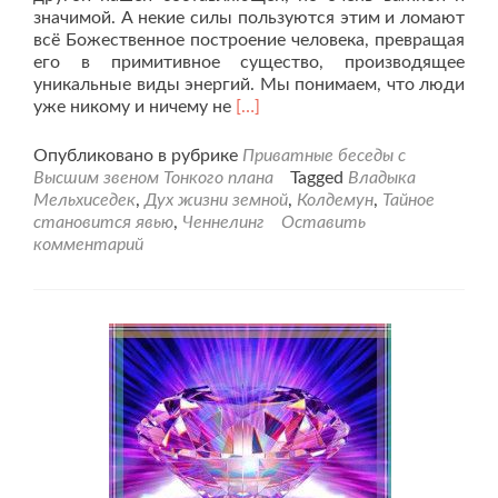
значимой. А некие силы пользуются этим и ломают
всё Божественное построение человека, превращая
его в примитивное существо, производящее
уникальные виды энергий. Мы понимаем, что люди
Читать
уже никому и ничему не
[…]
больше
проТайное
Опубликовано в рубрике
Приватные беседы с
становится
Высшим звеном Тонкого плана
Tagged
Владыка
явью
Мельхиседек
,
Дух жизни земной
,
Колдемун
,
Тайное
от
становится явью
,
Ченнелинг
Оставить
03.04.21г.
комментарий