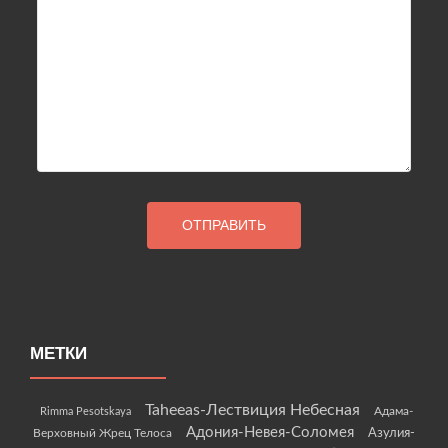
МЕТКИ
Taheeas-Лествиция Небесная
Rimma Pesotskaya
Адама-
Адония-Невея-Соломея
Азулия-
Верховный Жрец Телоса