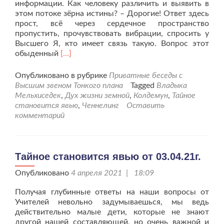
информации. Как человеку различить и выявить в
этом потоке зёрна истины? – Дорогие! Ответ здесь
прост, всё через сердечное пространство
пропустить, прочувствовать вибрации, спросить у
Высшего Я, кто имеет связь такую. Вопрос этот
Читать
обыденный
[…]
больше
проТайное
Опубликовано в рубрике
Приватные беседы с
становится
Высшим звеном Тонкого плана
Tagged
Владыка
явью
Мельхиседек
,
Дух жизни земной
,
Колдемун
,
Тайное
от
становится явью
,
Ченнелинг
Оставить
09.04.21г.
комментарий
Тайное становится явью от 03.04.21г.
Опубликовано
4 апреля 2021 | 18:09
Получая глубинные ответы на наши вопросы от
Учителей невольно задумываешься, мы ведь
действительно малые дети, которые не знают
другой нашей составляющей, но очень важной и