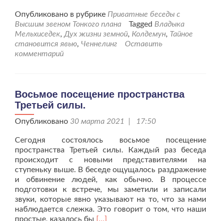
больше
проТайное
Опубликовано в рубрике
Приватные беседы с
становится
Высшим звеном Тонкого плана
Tagged
Владыка
явью
Мельхиседек
,
Дух жизни земной
,
Колдемун
,
Тайное
от
становится явью
,
Ченнелинг
Оставить
03.04.21г.
комментарий
Восьмое посещение пространства
Третьей силы.
Опубликовано
30 марта 2021 | 17:50
Сегодня состоялось восьмое посещение
пространства Третьей силы. Каждый раз беседа
происходит с новыми представителями на
ступеньку выше. В беседе ощущалось раздражение
и обвинение людей, как обычно. В процессе
подготовки к встрече, мы заметили и записали
звуки, которые явно указывают на то, что за нами
наблюдается слежка. Это говорит о том, что наши
Читать
простые, казалось бы
[…]