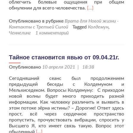
облегчить болевые ощущения при общем
Читать
обнулении для всего человечества.
[…]
больше
проВрата
Опубликовано в рубрике
Врата для Новой жизни -
для
Контакты с Третьей Силой
Tagged
Колдемун
,
Новой
Ченнелинг
1 комментарий
жизни
от
14.04.21г.
Тайное становится явью от 09.04.21г.
Опубликовано
10 апреля 2021 | 18:38
Сегодняшний сеанс был продолжением
предыдущей беседы с Колдемуном и
Мельхиседеком. Вопросы Колдемуну: С приходом
новой волны будет много приходить разной
информации. Как человеку различить и выявить в
этом потоке зёрна истины? – Дорогие! Ответ здесь
прост, всё через сердечное пространство
пропустить, прочувствовать вибрации, спросить у
Высшего Я, кто имеет связь такую. Вопрос этот
Читать
обыденный
[…]