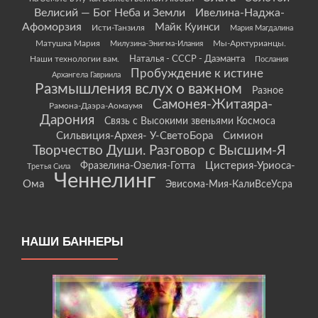
Велисий — Бог Неба и Земли
Ивелина-Наджа-
Афоморзия
Майк Куинси
Исти-Танзиля
Мария Магдалина
Матушка Мария
Мы-Арктурианцы.
Милузина-Энигма-Илания
Наши технологии вам.
Наталья - СССР - Даэманта
Послания
Пробуждение к истине
Архангела Гавриила
Размышления вслух о важном
Разное
Самонея-Житаяра-
Рамона-Даэра-Аомаумя
Дарония
Связь с Высокими звеньями Космоса
Сильвиция-Архея- У-СветоБора
Симион
Творчество Души. Разговор с Высшим-Я
Цистерия-Уриоса-
Фразелина-Озелия-Готта
Третья Сила
Ченнелинг
Ома
Эвисома-Мия-КалиВсеУсра
НАШИ БАННЕРЫ