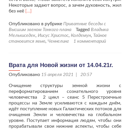
Некоторые задают вопрос, а зачем духовность, жил
Читать
без неё
[…]
больше
проТайное
Опубликовано в рубрике
Приватные беседы с
становится
Высшим звеном Тонкого плана
Tagged
Владыка
явью
Мельхиседек
,
Иисус Христос
,
Колдемун
,
Тайное
от
становится явью
,
Ченнелинг
1 комментарий
16.04.21г.
Врата для Новой жизни от 14.04.21г.
Опубликовано
15 апреля 2021 | 20:57
Очищение структуры земной жизни с
переформатированием сознательного уровня
человечества 2 цикл – сеанс 5 Перестроечные
процессы на Земле усиливаются с каждым днём,
идёт поступление новых Галактических потоков для
очищения Земли и человечества на глобальном
уровне. Поступает информация людям, чтобы они
прорабатывали свои нижние аспекты, чтобы себе