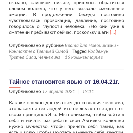
сказано, слишком низкое, пришлось обратиться
словом коллега, что у него вызвало смешанные
эмоции. В продолжении беседы постоянно
чувствовалась провокация, давление, постоянно
говорилось о глупости человека. «Но они уже в
Читать
смятении пребывают сейчас, поскольку шаги
[…]
больше
проОдинн
Опубликовано в рубрике
Врата для Новой жизни -
посещени
Контакты с Третьей Силой
Tagged
Колдемун
,
пространс
Третья Сила
,
Ченнелинг
16 комментариев
Третьей
силы.
Тайное становится явью от 16.04.21г.
Опубликовано
17 апреля 2021 | 19:11
Как же сложно достучаться до сознания человека,
это касается тех людей, кто не желает отходить от
своих принципов Эго. Мы понимаем, чтобы войти в
себя и начать разгребать свои Авгиевы конюшни
нужно мужество, чтобы принять себя таким, как
есть и волю, чтобы захотеть изменить себя изнутри.