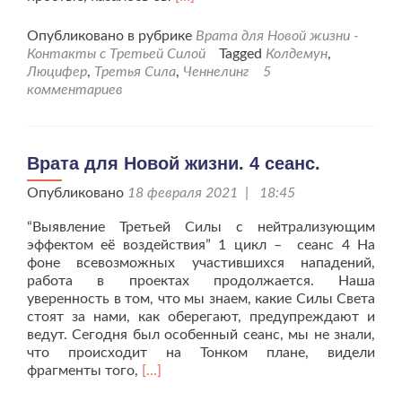
больше
проВосьмое
Опубликовано в рубрике
Врата для Новой жизни -
посещение
Контакты с Третьей Силой
Tagged
Колдемун
,
пространства
Люцифер
,
Третья Сила
,
Ченнелинг
5
Третьей
комментариев
силы.
Врата для Новой жизни. 4 сеанс.
Опубликовано
18 февраля 2021 | 18:45
“Выявление Третьей Силы с нейтрализующим
эффектом её воздействия” 1 цикл – сеанс 4 На
фоне всевозможных участившихся нападений,
работа в проектах продолжается. Наша
уверенность в том, что мы знаем, какие Силы Света
стоят за нами, как оберегают, предупреждают и
ведут. Сегодня был особенный сеанс, мы не знали,
что происходит на Тонком плане, видели
Читать
фрагменты того,
[…]
больше