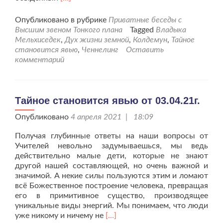
больше
проТайное
Опубликовано в рубрике
Приватные беседы с
становится
Высшим звеном Тонкого плана
Tagged
Владыка
явью
Мельхиседек
,
Дух жизни земной
,
Колдемун
,
Тайное
от
становится явью
,
Ченнелинг
Оставить
09.04.21г.
комментарий
Тайное становится явью от 03.04.21г.
Опубликовано
4 апреля 2021 | 18:09
Получая глубинные ответы на наши вопросы от
Учителей невольно задумываешься, мы ведь
действительно малые дети, которые не знают
другой нашей составляющей, но очень важной и
значимой. А некие силы пользуются этим и ломают
всё Божественное построение человека, превращая
его в примитивное существо, производящее
уникальные виды энергий. Мы понимаем, что люди
Читать
уже никому и ничему не
[…]