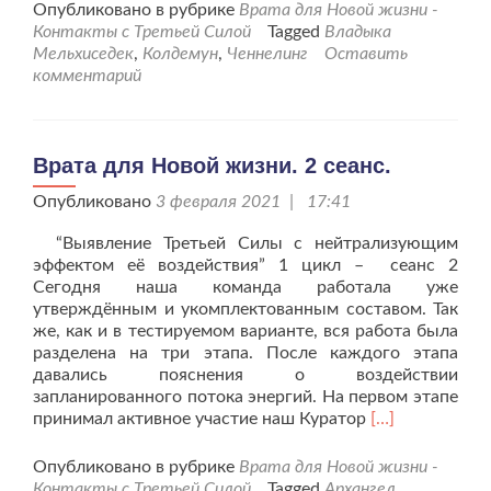
проВрата
Опубликовано в рубрике
Врата для Новой жизни -
для
Контакты с Третьей Силой
Tagged
Владыка
Новой
Мельхиседек
,
Колдемун
,
Ченнелинг
Оставить
жизни.
комментарий
4
сеанс.
Врата для Новой жизни. 2 сеанс.
Опубликовано
3 февраля 2021 | 17:41
“Выявление Третьей Силы с нейтрализующим
эффектом её воздействия” 1 цикл – сеанс 2
Сегодня наша команда работала уже
утверждённым и укомплектованным составом. Так
же, как и в тестируемом варианте, вся работа была
разделена на три этапа. После каждого этапа
давались пояснения о воздействии
запланированного потока энергий. На первом этапе
Читать
принимал активное участие наш Куратор
[…]
больше
проВрата
Опубликовано в рубрике
Врата для Новой жизни -
для
Контакты с Третьей Силой
Tagged
Архангел