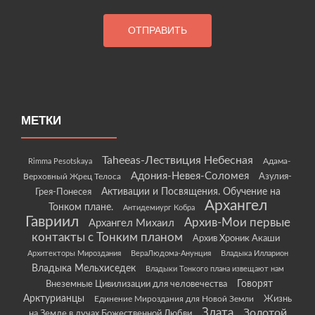
МЕТКИ
Taheeas-Лествиция Небесная
Rimma Pesotskaya
Адама-
Адония-Невея-Соломея
Азулия-
Верховный Жрец Телоса
Грея-Понесея
Активации и Посвящения. Обучение на
Архангел
Тонком плане.
Антидемиург Кобра
Гавриил
Архив-Мои первые
Архангел Михаил
контакты с Тонким планом
Архив Хроник Акаши
Архитекторы Мироздания
ВераЛюдома-Анунция
Владыка Илларион
Владыка Мельхиседек
Владыки Тонкого плана извещают нам
Говорят
Внеземные Цивилизации для человечества
Арктурианцы
Жизнь
Единение Мироздания для Новой Земли
Злата
Золотой
на Земле в лучах Божественной Любви