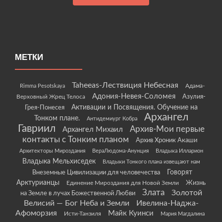
МЕТКИ
Taheeas-Лествиция Небесная
Rimma Pesotskaya
Адама-
Адония-Невея-Соломея
Азулия-
Верховный Жрец Телоса
Грея-Понесея
Активации и Посвящения. Обучение на
Архангел
Тонком плане.
Антидемиург Кобра
Гавриил
Архив-Мои первые
Архангел Михаил
контакты с Тонким планом
Архив Хроник Акаши
Архитекторы Мироздания
ВераЛюдома-Анунция
Владыка Илларион
Владыка Мельхиседек
Владыки Тонкого плана извещают нам
Говорят
Внеземные Цивилизации для человечества
Арктурианцы
Жизнь
Единение Мироздания для Новой Земли
Злата
Золотой
на Земле в лучах Божественной Любви
Велисий — Бог Неба и Земли
Ивелина-Наджа-
Афоморзия
Майк Куинси
Исти-Танзиля
Мария Магдалина