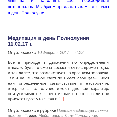
«БЫТЬ» и наполнять себя необходимым
потенциалом. Мы будем предлагать вам свои темы
в день Полнолуния.
Медитация в день Полнолуния
11.02.17 г.
Опубликовано
10 февраля 2017 | 4:22
Всё в природе в движении по определенным
циклам, будь то смена времени суток, времен года,
и так далее, что воздействует на организм человека.
Так и наше ночное светило имеет свои фазы, неся
нам определенное самочувствие и настроение.
Энергии в полнолуние имеют двоякий характер,
они усиливают как негативные стороны, если они
Читать
присутствуют у нас, так и
[…]
больше
проМедитация
Опубликовано в рубрике
Портал медитаций лунных
в
циклов
Tagged
Медитации в День Полнолуния
,