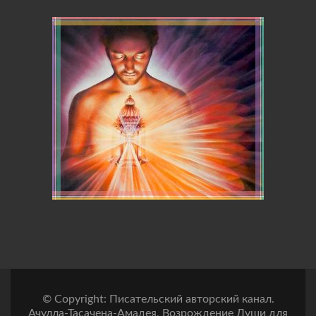
© Copyright: Писательский авторский канал.
Ачулла-Тасачена-Амадея, Возрождение Души для