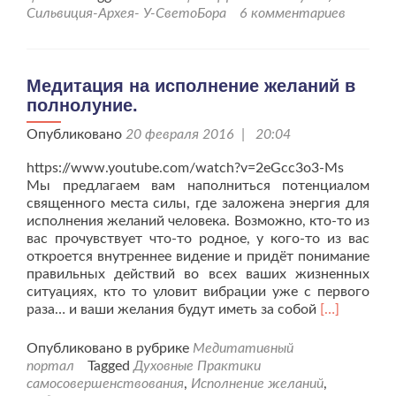
день
Сильвиция-Архея- У-СветоБора
6 комментариев
Полнолуния
11.02.17
г.
Медитация на исполнение желаний в
полнолуние.
Опубликовано
20 февраля 2016 | 20:04
https://www.youtube.com/watch?v=2eGcc3o3-Ms
Мы предлагаем вам наполниться потенциалом
священного места силы, где заложена энергия для
исполнения желаний человека. Возможно, кто-то из
вас прочувствует что-то родное, у кого-то из вас
откроется внутреннее видение и придёт понимание
правильных действий во всех ваших жизненных
ситуациях, кто то уловит вибрации уже с первого
Читать
раза… и ваши желания будут иметь за собой
[…]
больше
проМедита
Опубликовано в рубрике
Медитативный
на
портал
Tagged
Духовные Практики
исполнение
самосовершенствования
,
Исполнение желаний
,