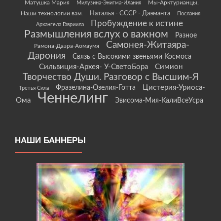
Матушка Мария
Мы-Арктурианцы.
Милузина-Энигма-Илания
Наши технологии вам.
Наталья - СССР - Даэманта
Послания
Пробуждение к истине
Архангела Гавриила
Размышления вслух о важном
Разное
Самонея-Житаяра-
Рамона-Даэра-Аомаумя
Дарония
Связь с Высокими звеньями Космоса
Сильвиция-Архея- У-СветоБора
Симион
Творчество Души. Разговор с Высшим-Я
Цистерия-Уриоса-
Фразелина-Озелия-Готта
Третья Сила
Ченнелинг
Ома
Эвисома-Мия-КалиВсеУсра
НАШИ БАННЕРЫ