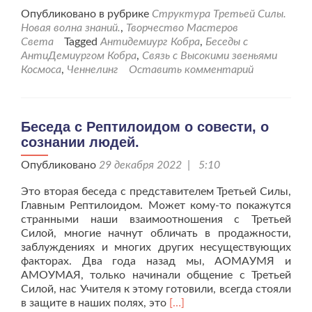
проАнтиДемиург
Опубликовано в рубрике
Структура Третьей Силы.
Кобра
Новая волна знаний.
,
Творчество Мастеров
о
Света
Tagged
Антидемиург Кобра
,
Беседы с
совести
АнтиДемиургом Кобра
,
Связь с Высокими звеньями
человеческой.
Космоса
,
Ченнелинг
Оставить комментарий
Беседа с Рептилоидом о совести, о
сознании людей.
Опубликовано
29 декабря 2022 | 5:10
Это вторая беседа с представителем Третьей Силы,
Главным Рептилоидом. Может кому-то покажутся
странными наши взаимоотношения с Третьей
Силой, многие начнут обличать в продажности,
заблуждениях и многих других несуществующих
факторах. Два года назад мы, АОМАУМЯ и
АМОУМАЯ, только начинали общение с Третьей
Силой, нас Учителя к этому готовили, всегда стояли
Читать
в защите в наших полях, это
[…]