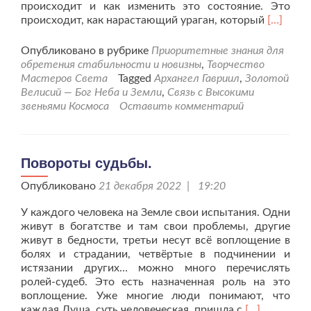
происходит и как изменить это состояние. Это
Читать
происходит, как нарастающий ураган, который
[…]
больше
проНов
Опубликовано в рубрике
Приоритетные знания для
цикл
обретения стабильности и новизны
,
Творчество
с
Мастеров Света
Tagged
Архангел Гавриил
,
Золотой
раскрыт
Велисий — Бог Неба и Земли
,
Связь с Высокими
новых
звеньями Космоса
Оставить комментарий
знаний.
Повороты судьбы.
Опубликовано
21 декабря 2022 | 19:20
У каждого человека на Земле свои испытания. Одни
живут в богатстве и там свои проблемы, другие
живут в бедности, третьи несут всё воплощение в
болях и страдании, четвёртые в подчинении и
истязании других… можно много перечислять
ролей-судеб. Это есть назначенная роль на это
воплощение. Уже многие люди понимают, что
Читать
каждая Душа, суть человеческая, пришла с
[…]