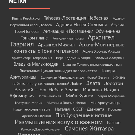
МЕТКИ
Taheeas-Лествиция Небесная
Rimma Pesotskaya
Адама-
Адония-Невея-Соломея
Азулия-
Верховный Жрец Телоса
Грея-Понесея
Активации и Посвящения. Обучение на
Архангел
Тонком плане.
Антидемиург Кобра
Гавриил
Архив-Мои первые
Архангел Михаил
контакты с Тонким планом
Архив Хроник Акаши
Архитекторы Мироздания
ВераЛюдома-Анунция
Владыка Илларион
Владыка Мельхиседек
Владыки Тонкого плана извещают нам
Говорят
Внеземные Цивилизации для человечества
Арктурианцы
Жизнь
Единение Мироздания для Новой Земли
Злата
Золотой
на Земле в лучах Божественной Любви
Велисий — Бог Неба и Земли
Ивелина-Наджа-
Афоморзия
Майк Куинси
Исти-Танзиля
Мария Магдалина
Матушка Мария
Мы-Арктурианцы.
Милузина-Энигма-Илания
Наши технологии вам.
Наталья - СССР - Даэманта
Послания
Пробуждение к истине
Архангела Гавриила
Размышления вслух о важном
Разное
Самонея-Житаяра-
Рамона-Даэра-Аомаумя