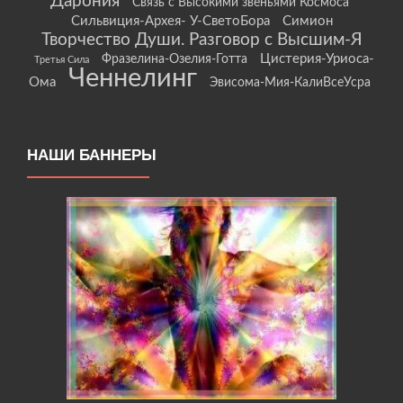
Дарония
Связь с Высокими звеньями Космоса
Сильвиция-Архея- У-СветоБора
Симион
Творчество Души. Разговор с Высшим-Я
Цистерия-Уриоса-
Фразелина-Озелия-Готта
Третья Сила
Ченнелинг
Ома
Эвисома-Мия-КалиВсеУсра
НАШИ БАННЕРЫ