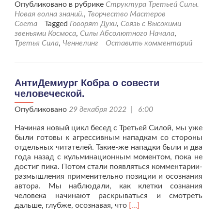
проСотворчество
Опубликовано в рубрике
Структура Третьей Силы.
со
Новая волна знаний.
,
Творчество Мастеров
Структурой
Света
Tagged
Говорят Духи
,
Связь с Высокими
Третьей
звеньями Космоса
,
Силы Абсолютного Начала
,
Силы
Третья Сила
,
Ченнелинг
Оставить комментарий
продолжается.
АнтиДемиург Кобра о совести
человеческой.
Опубликовано
29 декабря 2022 | 6:00
Начиная новый цикл бесед с Третьей Силой, мы уже
были готовы к агрессивным нападкам со стороны
отдельных читателей. Такие-же нападки были и два
года назад с кульминационным моментом, пока не
достиг пика. Потом стали появляться комментарии-
размышления применительно позиции и осознания
автора. Мы наблюдали, как клетки сознания
человека начинают раскрываться и смотреть
Читать
дальше, глубже, осознавая, что
[…]
больше