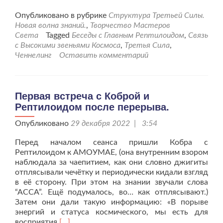
больше
проБеседа
Опубликовано в рубрике
Структура Третьей Силы.
с
Новая волна знаний.
,
Творчество Мастеров
Рептилоидом
Света
Tagged
Беседы с Главным Рептилоидом
,
Связь
о
с Высокими звеньями Космоса
,
Третья Сила
,
совести,
Ченнелинг
Оставить комментарий
о
сознании
людей.
Первая встреча с Коброй и
Рептилоидом после перерыва.
Опубликовано
29 декабря 2022 | 3:54
Перед началом сеанса пришли Кобра с
Рептилоидом к АМОУМАЕ, (она внутренним взором
наблюдала за чаепитием, как они словно джигиты
отплясывали чечётку и периодически кидали взгляд
в её сторону. При этом на знании звучали слова
“АССА”. Ещё подумалось, во… как отплясывают.)
Затем они дали такую информацию: «В порыве
энергий и статуса космического, мы есть для
Читать
восприятия
[…]