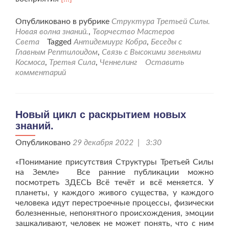
больше
проПервая
Опубликовано в рубрике
Структура Третьей Силы.
встреча
Новая волна знаний.
,
Творчество Мастеров
с
Света
Tagged
Антидемиург Кобра
,
Беседы с
Коброй
Главным Рептилоидом
,
Связь с Высокими звеньями
и
Космоса
,
Третья Сила
,
Ченнелинг
Оставить
Рептилоидом
комментарий
после
перерыва.
Новый цикл с раскрытием новых
знаний.
Опубликовано
29 декабря 2022 | 3:30
«Понимание присутствия Структуры Третьей Силы
на Земле» Все ранние публикации можно
посмотреть ЗДЕСЬ Всё течёт и всё меняется. У
планеты, у каждого живого существа, у каждого
человека идут перестроечные процессы, физически
болезненные, непонятного происхождения, эмоции
зашкаливают, человек не может понять, что с ним