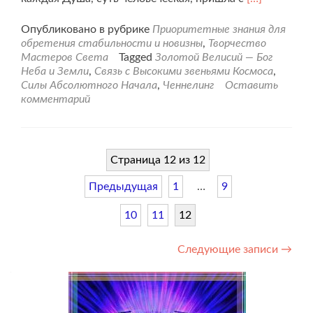
больше
проПоворот
Опубликовано в рубрике
Приоритетные знания для
судьбы.
обретения стабильности и новизны
,
Творчество
Мастеров Света
Tagged
Золотой Велисий — Бог
Неба и Земли
,
Связь с Высокими звеньями Космоса
,
Силы Абсолютного Начала
,
Ченнелинг
Оставить
комментарий
Страница 12 из 12
Предыдущая
1
…
9
10
11
12
Навигация
Следующие записи
→
по
записям