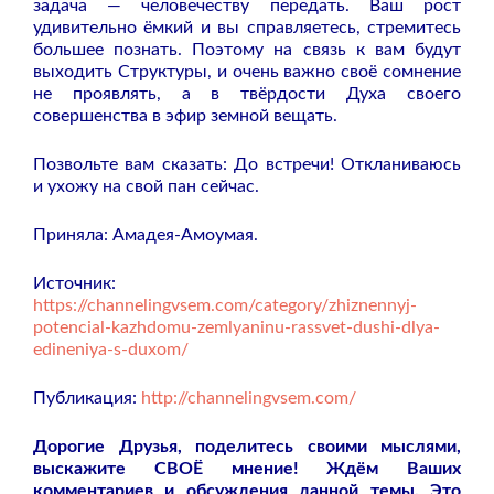
задача — человечеству передать. Ваш рост
удивительно ёмкий и вы справляетесь, стремитесь
большее познать. Поэтому на связь к вам будут
выходить Структуры, и очень важно своё сомнение
не проявлять, а в твёрдости Духа своего
совершенства в эфир земной вещать.
Позвольте вам сказать: До встречи! Откланиваюсь
и ухожу на свой пан сейчас.
Приняла: Амадея-Амоумая.
Источник:
https://channelingvsem.com/category/zhiznennyj-
potencial-kazhdomu-zemlyaninu-rassvet-dushi-dlya-
edineniya-s-duxom/
Публикация:
http://channelingvsem.com/
Дорогие Друзья, поделитесь своими мыслями,
выскажите СВОЁ мнение! Ждём Ваших
комментариев и обсуждения данной темы. Это