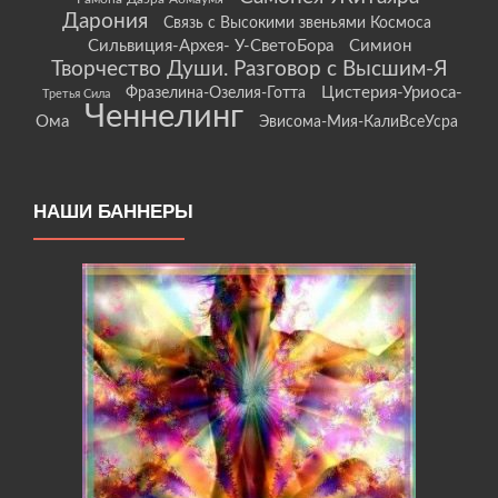
Дарония
Связь с Высокими звеньями Космоса
Сильвиция-Архея- У-СветоБора
Симион
Творчество Души. Разговор с Высшим-Я
Цистерия-Уриоса-
Фразелина-Озелия-Готта
Третья Сила
Ченнелинг
Ома
Эвисома-Мия-КалиВсеУсра
НАШИ БАННЕРЫ