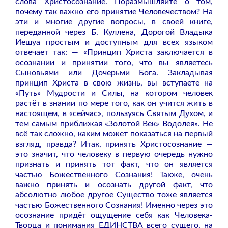
слова Христосознание. Поразмышляйте о том,
почему так важно его принятие Человечеством? На
эти и многие другие вопросы, в своей книге,
переданной через Б. Куллена, Дорогой Владыка
Иешуа простым и доступным для всех языком
отвечает так: — «Принцип Христа заключается в
осознании и принятии того, что вы являетесь
Сыновьями или Дочерьми Бога. Закладывая
принцип Христа в свою жизнь, вы вступаете на
«Путь» Мудрости и Силы, на котором человек
растёт в знании по мере того, как он учится жить в
настоящем, в «сейчас», пользуясь Святым Духом, и
тем самым приближая «Золотой Век» Водолея». Не
всё так сложно, каким может показаться на первый
взгляд, правда? Итак, принять Христосознание —
это значит, что человеку в первую очередь нужно
признать и принять тот факт, что он является
частью Божественного Сознания! Также, очень
важно принять и осознать другой факт, что
абсолютно любое другое Существо тоже является
частью Божественного Сознания! Именно через это
осознание придёт ощущение себя как Человека-
Творца и понимания ЕДИНСТВА всего сущего, на