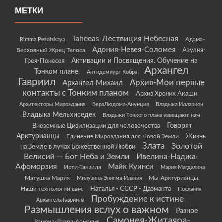
МЕТКИ
Taheeas-Лествиция Небесная
Rimma Pesotskaya
Адама-
Адония-Невея-Соломея
Азулия-
Верховный Жрец Телоса
Грея-Понесея
Активации и Посвящения. Обучение на
Архангел
Тонком плане.
Антидемиург Кобра
Гавриил
Архив-Мои первые
Архангел Михаил
контакты с Тонким планом
Архив Хроник Акаши
Архитекторы Мироздания
ВераЛюдома-Анунция
Владыка Илларион
Владыка Мельхиседек
Владыки Тонкого плана извещают нам
Говорят
Внеземные Цивилизации для человечества
Арктурианцы
Жизнь
Единение Мироздания для Новой Земли
Злата
Золотой
на Земле в лучах Божественной Любви
Велисий — Бог Неба и Земли
Ивелина-Наджа-
Афоморзия
Майк Куинси
Исти-Танзиля
Мария Магдалина
Матушка Мария
Мы-Арктурианцы.
Милузина-Энигма-Илания
Наши технологии вам.
Наталья - СССР - Даэманта
Послания
Пробуждение к истине
Архангела Гавриила
Размышления вслух о важном
Разное
Самонея-Житаяра-
Рамона-Даэра-Аомаумя