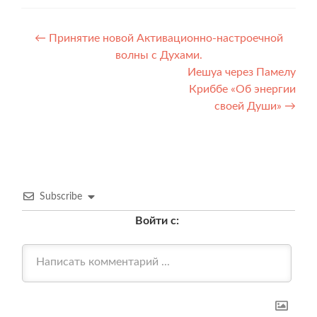
Навигация
←
Принятие новой Активационно-настроечной
волны с Духами.
по
Иешуа через Памелу
записям
Криббе «Об энергии
своей Души»
→
Subscribe
Войти с: