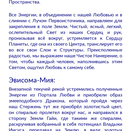
Пространства.
Все Энергии, в объединении с нашей Любовью и в
слиянии с Лучом Первоисточника, направляем для
закрепления в поле Земли. Чистый, ясный, легкий,
ослепительный Свет из наших Сердец и рук,
пронизывая всё вокруг, устремляется к Сердцу
Планеты, где она из своего Центра, транслирует его
во все свои Слои и Структуры. Преисполенные
радостью, мы выражаем наше Чистое Намерение, о
том, чтобы каждый человек, наполнившись этим
Светом, ощутил Любовь к самому себе.
Эвисома-Мия:
Внезапной текучей рекой устремились полученные
Энергии из Портала Любви и приобрели образ
змееподобного Дракона, который пройдя через
наш Стержень тут же приобрёл золотистый цвет,
он спиралью пролетел вокруг нас, и направился в
сторону Земли Гайи, где такими же спиралям,
раскручивая вобранный в себя потенциал Владыки
Иисуса, передавал на Землю, в виде золотых