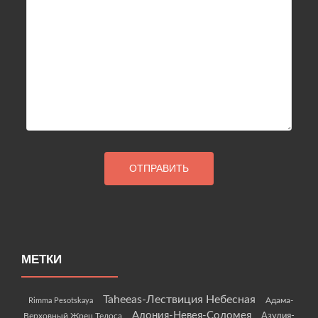
МЕТКИ
Taheeas-Лествиция Небесная
Rimma Pesotskaya
Адама-
Адония-Невея-Соломея
Азулия-
Верховный Жрец Телоса