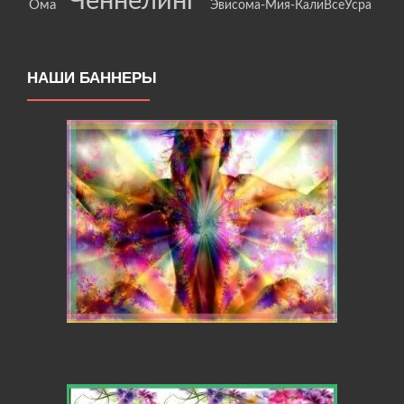
Ченнелинг
Ома
Эвисома-Мия-КалиВсеУсра
НАШИ БАННЕРЫ