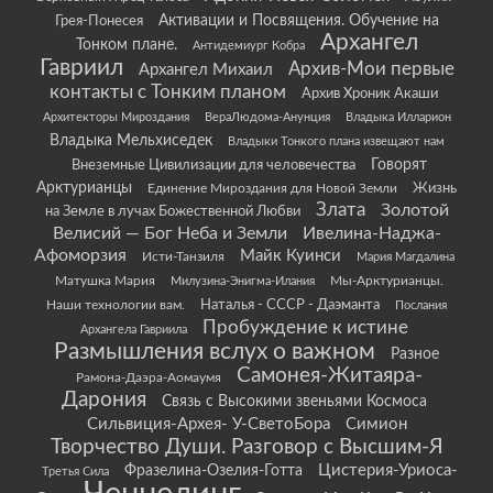
Грея-Понесея
Активации и Посвящения. Обучение на
Архангел
Тонком плане.
Антидемиург Кобра
Гавриил
Архив-Мои первые
Архангел Михаил
контакты с Тонким планом
Архив Хроник Акаши
Архитекторы Мироздания
ВераЛюдома-Анунция
Владыка Илларион
Владыка Мельхиседек
Владыки Тонкого плана извещают нам
Говорят
Внеземные Цивилизации для человечества
Арктурианцы
Жизнь
Единение Мироздания для Новой Земли
Злата
Золотой
на Земле в лучах Божественной Любви
Велисий — Бог Неба и Земли
Ивелина-Наджа-
Афоморзия
Майк Куинси
Исти-Танзиля
Мария Магдалина
Матушка Мария
Мы-Арктурианцы.
Милузина-Энигма-Илания
Наши технологии вам.
Наталья - СССР - Даэманта
Послания
Пробуждение к истине
Архангела Гавриила
Размышления вслух о важном
Разное
Самонея-Житаяра-
Рамона-Даэра-Аомаумя
Дарония
Связь с Высокими звеньями Космоса
Сильвиция-Архея- У-СветоБора
Симион
Творчество Души. Разговор с Высшим-Я
Цистерия-Уриоса-
Фразелина-Озелия-Готта
Третья Сила