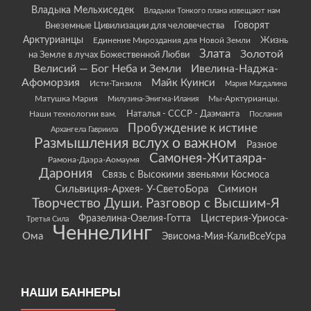
Владыка Мельхиседек
Владыки Тонкого плана извещают нам
Говорят
Внеземные Цивилизации для человечества
Арктурианцы
Жизнь
Единение Мироздания для Новой Земли
Злата
Золотой
на Земле в лучах Божественной Любви
Велисий — Бог Неба и Земли
Ивелина-Наджа-
Афоморзия
Майк Куинси
Исти-Танзиля
Мария Магдалина
Матушка Мария
Мы-Арктурианцы.
Милузина-Энигма-Илания
Наши технологии вам.
Наталья - СССР - Даэманта
Послания
Пробуждение к истине
Архангела Гавриила
Размышления вслух о важном
Разное
Самонея-Житаяра-
Рамона-Даэра-Аомаумя
Дарония
Связь с Высокими звеньями Космоса
Сильвиция-Архея- У-СветоБора
Симион
Творчество Души. Разговор с Высшим-Я
Цистерия-Уриоса-
Фразелина-Озелия-Готта
Третья Сила
Ченнелинг
Ома
Эвисома-Мия-КалиВсеУсра
НАШИ БАННЕРЫ