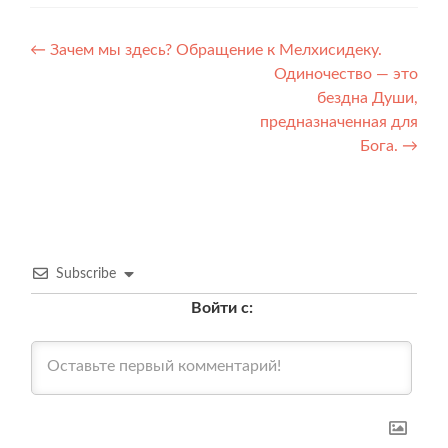
Навигация
←
Зачем мы здесь? Обращение к Мелхисидеку.
Одиночество — это
по
бездна Души,
записям
предназначенная для
Бога.
→
Subscribe
Войти с: