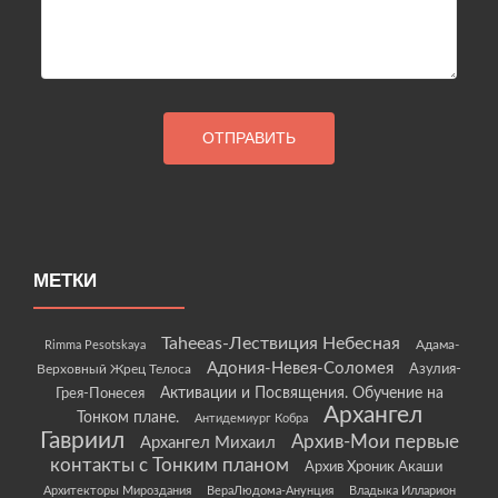
МЕТКИ
Taheeas-Лествиция Небесная
Rimma Pesotskaya
Адама-
Адония-Невея-Соломея
Азулия-
Верховный Жрец Телоса
Грея-Понесея
Активации и Посвящения. Обучение на
Архангел
Тонком плане.
Антидемиург Кобра
Гавриил
Архив-Мои первые
Архангел Михаил
контакты с Тонким планом
Архив Хроник Акаши
Архитекторы Мироздания
ВераЛюдома-Анунция
Владыка Илларион