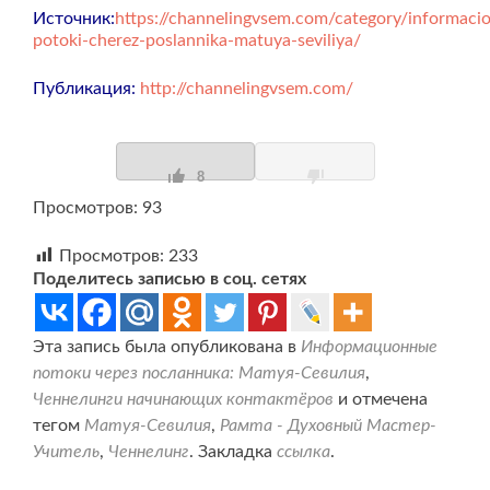
Источник:
https://channelingvsem.com/category/informaci
potoki-cherez-poslannika-matuya-seviliya/
Публикация:
http://channelingvsem.com/
8
Просмотров: 93
Просмотров:
233
Поделитесь записью в соц. сетях
Эта запись была опубликована в
Информационные
потоки через посланника: Матуя-Севилия
,
Ченнелинги начинающих контактёров
и отмечена
тегом
Матуя-Севилия
,
Рамта - Духовный Мастер-
Учитель
,
Ченнелинг
. Закладка
ссылка
.