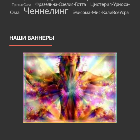
Цистерия-Уриоса-
Фразелина-Озелия-Готта
Третья Сила
Ченнелинг
Ома
Эвисома-Мия-КалиВсеУсра
НАШИ БАННЕРЫ