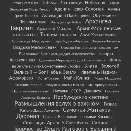
Taheeas-Лествиция Небесная
Rimma Pesotskaya
Адама-
Адония-Невея-Соломея
Азулия-
Верховный Жрец Телоса
Грея-Понесея
Активации и Посвящения. Обучение на
Архангел
Тонком плане.
Антидемиург Кобра
Гавриил
Архив-Мои первые
Архангел Михаил
контакты с Тонким планом
Архив Хроник Акаши
Архитекторы Мироздания
ВераЛюдома-Анунция
Владыка Илларион
Владыка Мельхиседек
Владыки Тонкого плана извещают нам
Говорят
Внеземные Цивилизации для человечества
Арктурианцы
Жизнь
Единение Мироздания для Новой Земли
Злата
Золотой
на Земле в лучах Божественной Любви
Велисий — Бог Неба и Земли
Ивелина-Наджа-
Афоморзия
Майк Куинси
Исти-Танзиля
Мария Магдалина
Матушка Мария
Мы-Арктурианцы.
Милузина-Энигма-Илания
Наши технологии вам.
Наталья - СССР - Даэманта
Послания
Пробуждение к истине
Архангела Гавриила
Размышления вслух о важном
Разное
Самонея-Житаяра-
Рамона-Даэра-Аомаумя
Дарония
Связь с Высокими звеньями Космоса
Сильвиция-Архея- У-СветоБора
Симион
Творчество Души. Разговор с Высшим-Я