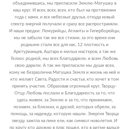
объединившись, мы пригласили Землю-Матушку в
наш круг. И всех, всех, всех, кто был на протяжении
года с нами, и все небесные друзья, откуда новый
спектр энергий получали и сразу все распространяли.
И наши предки: Лемурийцы, Атланты и Гиперборейцы,
мы не забыли так же все стихии, за это время они
родными стали все для нас, 12 плотность и
Арктурианцев, Аштара и милых мастеров, а так же
Гелиос родной, мы всех благодарили, и всем Любовь
свою дарили. А так же пригласили мы души всех,
кому не безразлична Матушка Земля и жизнь на ней и
кто желает Света, Радости и счастья, кто хочет в том
принять участие. Образовав огромный круг, Творцу-
Отцу Любовь послали и Благодарность за то, что
здесь живем, за Землю и за то, что принимаем,
познаем, за близких, и друзей, которых обрели, за
помощь, за надежду, которую нашли. Энергия Творца
звезду зажгла на пике ели, как символ новолетия. И
по кругу кто дружно в пляс пошел, кто в ритме вальсе