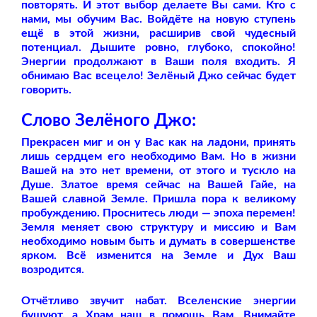
повторять. И этот выбор делаете Вы сами. Кто с
нами, мы обучим Вас. Войдёте на новую ступень
ещё в этой жизни, расширив свой чудесный
потенциал. Дышите ровно, глубоко, спокойно!
Энергии продолжают в Ваши поля входить. Я
обнимаю Вас всецело! Зелёный Джо сейчас будет
говорить.
Слово Зелёного Джо:
Прекрасен миг и он у Вас как на ладони, принять
лишь сердцем его необходимо Вам. Но в жизни
Вашей на это нет времени, от этого и тускло на
Душе. Златое время сейчас на Вашей Гайе, на
Вашей славной Земле. Пришла пора к великому
пробуждению. Проснитесь люди — эпоха перемен!
Земля меняет свою структуру и миссию и Вам
необходимо новым быть и думать в совершенстве
ярком. Всё изменится на Земле и Дух Ваш
возродится.
Отчётливо звучит набат. Вселенские энергии
бушуют, а Храм наш в помощь Вам. Внимайте