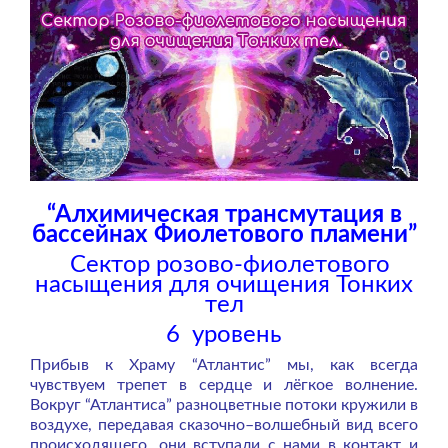
“Алхимическая трансмутация в
бассейнах Фиолетового пламени”
Сектор розово-фиолетового
насыщения для очищения Тонких
тел
6 уровень
Прибыв к Храму “Атлантис” мы, как всегда
чувствуем трепет в сердце и лёгкое волнение.
Вокруг “Атлантиса” разноцветные потоки кружили в
воздухе, передавая сказочно–волшебный вид всего
происходящего, они вступали с нами в контакт и