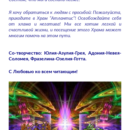
Я хочу обратиться к людям с просьбой: Пожалуйста,
приходите в Храм “Атлантис”! Освобождайте себя
от хлама и негатива! Мы все хотим легкой и
счастливой жизни, и посещение этого Храма может
многим помочь на этом пути.
Со-творчество: Юлия-Азулия-Грея, Адония-Невея-
Соломея, Фразелина-Озелия-Готта.
С Любовью ко всем читающим!