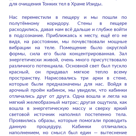
для очищения Тонких тел в Храме Изиды.
Нас переместили в пещеру и мы пошли по
полутёмному коридору. Стены в пещере
расходились, давая нам всё дальше и глубже войти
в подсознание. Приближаясь к месту, ещё его не
видя, на расстоянии, мы почувствовали мощные
вибрации на теле. Помещение было округлой
формы, сила его была концентрированная. Зал
энергетически живой, очень много присутствовало
различного потенциала. Основной свет был тускло
красный, он придавал мягкое тепло всему
пространству. Нарисовались три арки в стене,
которые были предназначены для нас. Войдя в
арочный проём кабинок, мы увидели, что кабинки
отличались друг от друга. Одна вошла и легла на
мягкий желеобразный матрас; другая ощутила, как
вошла в энергетическую массу и сверху яркий
световой источник наполнял постепенно тела.
Проявились образы, которые помогали проводить
данную процедуру. Кабинки отличались
наполнением, но смысл был един — вытеснение