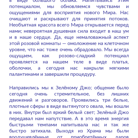
в виде большого облака. Напитываясь этим
потенциалом, мы обновляемся чувствами и
ощущениями для восприятия нового Мира. Нас
очищают и раскрывают для принятия потоков.
Необъятная красота всего Мира открывается перед
нами; невероятная душевная сила входит в наш ум
и в наше сердце. Да, еще немаловажный аспект
этой розовой комнаты — омоложение на клеточном
уровне, что нас тоже очень обрадовало. Мы всегда
ощущаем, как розово-сладкий потенциал
проявляется на нашем теле в виде платья,
оболочки, а сегодня нас накрыли мягкими
палантинами и завершили процедуру.
Направились мы к Зелёному Джо; общение было
сегодня очень стремительное, без лишних
движений и разговоров. Проявились три белые,
плотные сферы в виде вытянутого овала, мы вошли
в них. Внутри был яркий белый свет; Зелёный Джо
передавал нам напутствие. А в это время энергия
быстрыми темпами напитывала нас и так же
быстро затихала. Выходя из Храма мы были
воодушевлённые от приобретённых даров