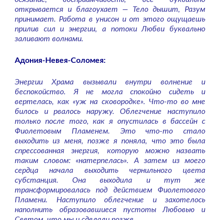
открывается и благоухает — Тело дышит, Разум
принимает. Работа в унисон и от этого ощущаешь
прилив сил и энергии, а потоки Любви буквально
заливают волнами.
Адония-Невея-Соломея:
Энергии Храма вызывали внутри волнение и
беспокойство. Я не могла спокойно сидеть и
вертелась, как «уж на сковородке». Что-то во мне
билось и рвалось наружу. Облегчение наступило
только после того, как я опустилась в бассейн с
Фиолетовым Пламенем. Это что-то стало
выходить из меня, позже я поняла, что это была
спрессованная энергия, которую можно назвать
таким словом: «натерпелась». А затем из моего
сердца начала выходить чернильного цвета
субстанция. Она выходила и тут же
трансформировалась под действием Фиолетового
Пламени. Наступило облегчение и захотелось
наполнить образовавшиеся пустоты Любовью и
Светом, что мы и сделали позже.