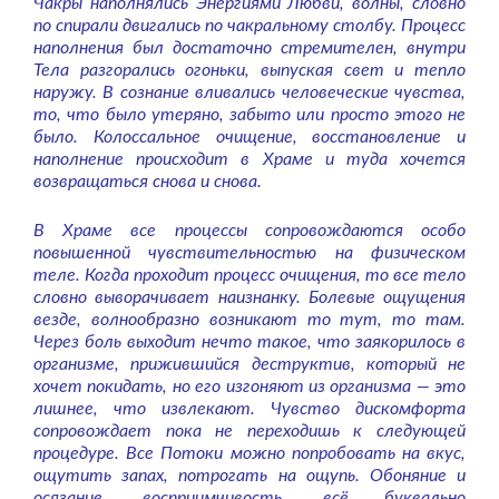
Чакры наполнялись Энергиями Любви, волны, словно
по спирали двигались по чакральному столбу. Процесс
наполнения был достаточно стремителен, внутри
Тела разгорались огоньки, выпуская свет и тепло
наружу. В сознание вливались человеческие чувства,
то, что было утеряно, забыто или просто этого не
было. Колоссальное очищение, восстановление и
наполнение происходит в Храме и туда хочется
возвращаться снова и снова.
В Храме все процессы сопровождаются особо
повышенной чувствительностью на физическом
теле. Когда проходит процесс очищения, то все тело
словно выворачивает наизнанку. Болевые ощущения
везде, волнообразно возникают то тут, то там.
Через боль выходит нечто такое, что заякорилось в
организме, прижившийся деструктив, который не
хочет покидать, но его изгоняют из организма — это
лишнее, что извлекают. Чувство дискомфорта
сопровождает пока не переходишь к следующей
процедуре. Все Потоки можно попробовать на вкус,
ощутить запах, потрогать на ощупь. Обоняние и
осязание, восприимчивость, всё буквально