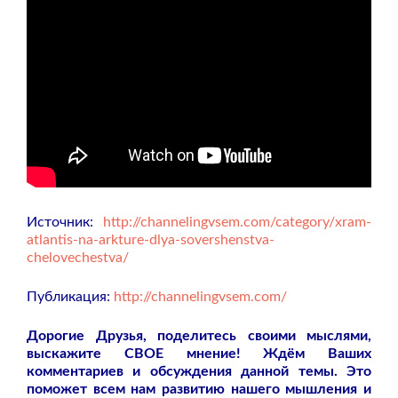
Источник:
http://channelingvsem.com/category/xram-
atlantis-na-arkture-dlya-sovershenstva-
chelovechestva/
Публикация:
http://channelingvsem.com/
Дорогие Друзья, поделитесь своими мыслями,
выскажите СВОЕ мнение! Ждём Ваших
комментариев и обсуждения данной темы. Это
поможет всем нам развитию нашего мышления и