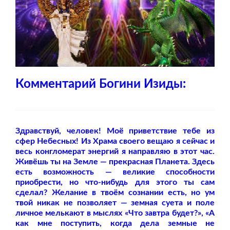
Комментарий Богини Изиды:
Здравствуй, человек! Моё приветствие тебе из
сфер Небесных! Из Храма своего вещаю я сейчас и
весь конгломерат энергий я направляю в этот час.
Живёшь ты на Земле — прекрасная Планета. Здесь
есть возможность — великие способности
приобрести, но что-нибудь для этого ты сам
сделал? Желание в твоём сознании есть, но ум
твой никак не позволяет — земная суета и поле
личное мелькают в мыслях «Что завтра будет?», «А
как мне поступить, когда дела земные не