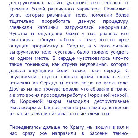
деструктивных частиц, удаление закостенелых от
времени болей различного характера. Появились
руки, которые разминали тело, помогали более
тщательно проработать данную процедуру.
Мелькали картинки, загружалась информация.
Чувства и ощущения были у нас разные: кто
чувствовал общую работу в теле, кто-то ярче
ощущал проработку в Сердце, а у кого сильно
выкручивало тело, суставы, было тяжело усидеть
на одном месте. В сердце чувствовалось что–то
такое тоненькое, как струна неуловимая, которая
давала ощущение боли, тоски, плач сердца. С
неуловимой струной пришло время прощаться, её
извлекли из Сердца и стало легче во всем теле.
Другая из нас прочувствовала, что её ввели в транс,
а в это время проводили работу с Коронной чакрой.
Из Коронной чакры выводили деструктивные
мыслеформы. Так постепенно разными действиями
из нас извлекали низкочастотные элементы.
Передвигаясь дальше по Храму, мы вошли в зал и
нас сразу же направили в бассейн темно-