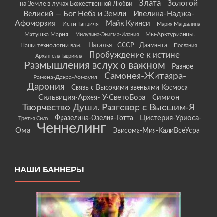
Злата
Золотой
на Земле в лучах Божественной Любви
Велисий — Бог Неба и Земли
Ивелина-Наджа-
Афоморзия
Майк Куинси
Исти-Танзиля
Мария Магдалина
Матушка Мария
Мы-Арктурианцы.
Милузина-Энигма-Илания
Наши технологии вам.
Наталья - СССР - Даэманта
Послания
Пробуждение к истине
Архангела Гавриила
Размышления вслух о важном
Разное
Самонея-Житаяра-
Рамона-Даэра-Аомаумя
Дарония
Связь с Высокими звеньями Космоса
Сильвиция-Архея- У-СветоБора
Симион
Творчество Души. Разговор с Высшим-Я
Цистерия-Уриоса-
Фразелина-Озелия-Готта
Третья Сила
Ченнелинг
Ома
Эвисома-Мия-КалиВсеУсра
НАШИ БАННЕРЫ