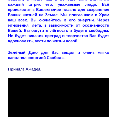
каждый штрих его, уважаемые люди. Всё
происходит в Вашем мире плавно для сохранения
Ваших жизней на Земле. Мы приглашаем в Храм
наш всех. Вы окунайтесь в его энергии. Через
мгновения, лета, в зависимости от осознанности
Вашей, Вы ощутите лёгкость и будете свободны.
Не будет никаких преград и творчество Вас будет
вдохновлять, вести по жизни новой.
Зелёный Джо для Вас вещал и очень мягко
наполнял энергией Свободы.
Приняла Амадея.