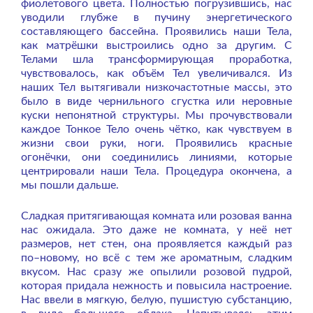
фиолетового цвета. Полностью погрузившись, нас
уводили глубже в пучину энергетического
составляющего бассейна. Проявились наши Тела,
как матрёшки выстроились одно за другим. С
Телами шла трансформирующая проработка,
чувствовалось, как объём Тел увеличивался. Из
наших Тел вытягивали низкочастотные массы, это
было в виде чернильного сгустка или неровные
куски непонятной структуры. Мы прочувствовали
каждое Тонкое Тело очень чётко, как чувствуем в
жизни свои руки, ноги. Проявились красные
огонёчки, они соединились линиями, которые
центрировали наши Тела. Процедура окончена, а
мы пошли дальше.
Сладкая притягивающая комната или розовая ванна
нас ожидала. Это даже не комната, у неё нет
размеров, нет стен, она проявляется каждый раз
по–новому, но всё с тем же ароматным, сладким
вкусом. Нас сразу же опылили розовой пудрой,
которая придала нежность и повысила настроение.
Нас ввели в мягкую, белую, пушистую субстанцию,