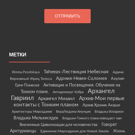
МЕТКИ
Taheeas-Лествиция Небесная
Rimma Pesotskaya
Адама-
Адония-Невея-Соломея
Азулия-
Верховный Жрец Телоса
Грея-Понесея
Активации и Посвящения. Обучение на
Архангел
Тонком плане.
Антидемиург Кобра
Гавриил
Архив-Мои первые
Архангел Михаил
контакты с Тонким планом
Архив Хроник Акаши
Архитекторы Мироздания
ВераЛюдома-Анунция
Владыка Илларион
Владыка Мельхиседек
Владыки Тонкого плана извещают нам
Говорят
Внеземные Цивилизации для человечества
Арктурианцы
Жизнь
Единение Мироздания для Новой Земли