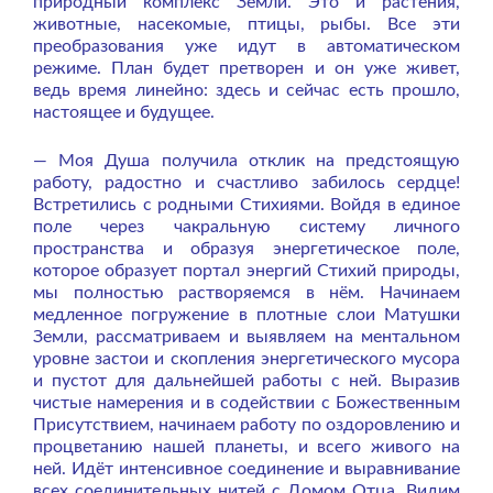
природный комплекс Земли. Это и растения,
животные, насекомые, птицы, рыбы. Все эти
преобразования уже идут в автоматическом
режиме. План будет претворен и он уже живет,
ведь время линейно: здесь и сейчас есть прошло,
настоящее и будущее.
— Моя Душа получила отклик на предстоящую
работу, радостно и счастливо забилось сердце!
Встретились с родными Стихиями. Войдя в единое
поле через чакральную систему личного
пространства и образуя энергетическое поле,
которое образует портал энергий Стихий природы,
мы полностью растворяемся в нём. Начинаем
медленное погружение в плотные слои Матушки
Земли, рассматриваем и выявляем на ментальном
уровне застои и скопления энергетического мусора
и пустот для дальнейшей работы с ней. Выразив
чистые намерения и в содействии с Божественным
Присутствием, начинаем работу по оздоровлению и
процветанию нашей планеты, и всего живого на
ней. Идёт интенсивное соединение и выравнивание
всех соединительных нитей с Домом Отца. Видим