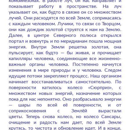
комбинезонах. В работе луч, он нас направляет и
показывает работу в пространстве. На луч
указывает он, как будто в связке он со множеством
лучей. Они расходятся по всей Земле, соприкасаясь
с каждым человеком. Лучики, то связи со Творцом,
они как дождик золотой струятся к нам на Землю.
Далее, в центре Северного полюса открылся
портал и вовнутрь и по меридианам пошла мощная
энергия. Внутри Земли решетка золотая, она
пульсирует, как будто — бы живая, и прочищает
капилляры человека, соединяющие все жизненно-
важные органы человека. Постепенно начнутся
изменения в мире природы и у человека. Следом
идущие потоки закрепляют процесс. Наш организм
начинает восстанавливаться самостоятельно.
По
поверхности катилось колесо «Сюрприз», с
множеством новых энергий, назначение которых
пока для нас непонятно. Оно разбрасывало энергии
— шары по всей её поверхности, и от
соприкосновения с Землёй вырастали
цветы.
Теперь снова колесо, но колесо Сансары,
очищение и радость нам дает, по всей Земле
крутясь, то чистота и обновление идет.
И в конце,