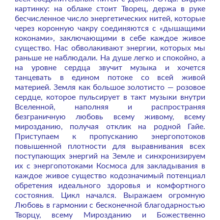
картинку: на облаке стоит Творец, держа в руке
бесчисленное число энергетических нитей, которые
через коронную чакру соединяются с «дышащими
коконами», заключающими в себе каждое живое
существо. Нас обволакивают энергии, которых мы
раньше не наблюдали. На душе легко и спокойно, а
на уровне сердца звучит музыка и хочется
танцевать в едином потоке со всей живой
материей. Земля как большое золотисто — розовое
сердце, которое пульсирует в такт музыки внутри
Вселенной, наполняя и распространяя
безграничную любовь всему живому, всему
мирозданию, получая отклик на родной Гайе.
Приступаем к пропусканию энергопотоков
повышенной плотности для выравнивания всех
поступающих энергий на Земле и синхронизируем
их с энергопотоками Космоса для закладывания в
каждое живое существо кодозначимый потенциал
обретения идеального здоровья и комфортного
состояния. Цикл начался. Выражаем огромную
Любовь в гармонии с бесконечной благодарностью
Творцу, всему Мирозданию и Божественно