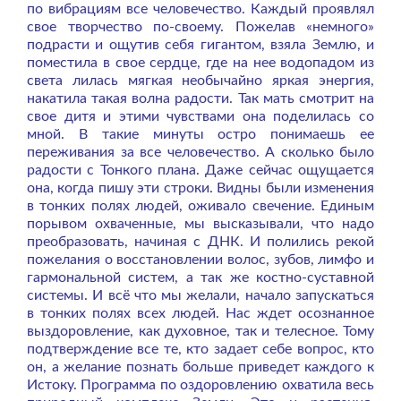
по вибрациям все человечество. Каждый проявлял
свое творчество по-своему. Пожелав «немного»
подрасти и ощутив себя гигантом, взяла Землю, и
поместила в свое сердце, где на нее водопадом из
света лилась мягкая необычайно яркая энергия,
накатила такая волна радости. Так мать смотрит на
свое дитя и этими чувствами она поделилась со
мной. В такие минуты остро понимаешь ее
переживания за все человечество. А сколько было
радости с Тонкого плана. Даже сейчас ощущается
она, когда пишу эти строки. Видны были изменения
в тонких полях людей, оживало свечение. Единым
порывом охваченные, мы высказывали, что надо
преобразовать, начиная с ДНК. И полились рекой
пожелания о восстановлении волос, зубов, лимфо и
гармональной систем, а так же костно-суставной
системы. И всё что мы желали, начало запускаться
в тонких полях всех людей. Нас ждет осознанное
выздоровление, как духовное, так и телесное. Тому
подтверждение все те, кто задает себе вопрос, кто
он, а желание познать больше приведет каждого к
Истоку. Программа по оздоровлению охватила весь