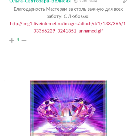
Ольга-Святозара-Велисия
9 лет назад
Благодарность Мастерам за столь важную для всех
работу! С Любовью!
http://img1.liveinternet.ru/images/attach/d/1/133/366/1
33366229_3241851_unnamed.gif
4