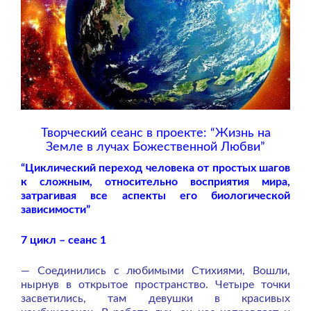
Творческий сеанс в проекте: “Жизнь на
Земле в лучах Божественной Любви”
“Циклический переход человека от простых шагов
к сложным, относительно восприятия мира,
затрагивая все аспекты его биологической
зависимости”
7 цикл – сеанс 1
— Соединились с любимыми Стихиями, Вошли,
нырнув в открытое пространство. Четыре точки
засветились, там девушки в красивых