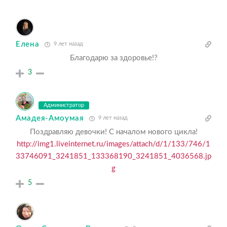
Елена
9 лет назад
Благодарю за здоровье!?
3
Администратор
Амадея-Амоумая
9 лет назад
Поздравляю девочки! С началом нового цикла!
http://img1.liveinternet.ru/images/attach/d/1/133/746/1
33746091_3241851_133368190_3241851_4036568.jp
g
5