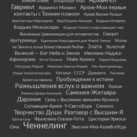
Архангел
Тонком плане.
Антидемиург Кобра
Гавриил
Архив-Мои первые
Архангел Михаил
контакты с Тонким планом
Архив Хроник Акаши
Архитекторы Мироздания
ВераЛюдома-Анунция
Владыка Илларион
Владыка Мельхиседек
Владыки Тонкого плана извещают нам
Говорят
Внеземные Цивилизации для человечества
Арктурианцы
Жизнь
Единение Мироздания для Новой Земли
Злата
Золотой
на Земле в лучах Божественной Любви
Велисий — Бог Неба и Земли
Ивелина-Наджа-
Афоморзия
Майк Куинси
Исти-Танзиля
Мария Магдалина
Матушка Мария
Мы-Арктурианцы.
Милузина-Энигма-Илания
Наши технологии вам.
Наталья - СССР - Даэманта
Послания
Пробуждение к истине
Архангела Гавриила
Размышления вслух о важном
Разное
Самонея-Житаяра-
Рамона-Даэра-Аомаумя
Дарония
Связь с Высокими звеньями Космоса
Сильвиция-Архея- У-СветоБора
Симион
Творчество Души. Разговор с Высшим-Я
Цистерия-Уриоса-
Фразелина-Озелия-Готта
Третья Сила
Ченнелинг
Ома
Эвисома-Мия-КалиВсеУсра