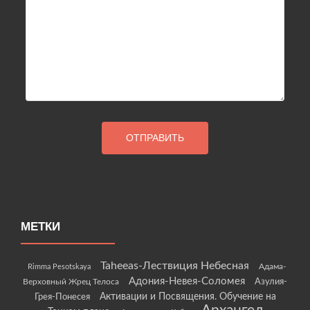
МЕТКИ
Taheeas-Лествиция Небесная
Rimma Pesotskaya
Адама-
Адония-Невея-Соломея
Азулия-
Верховный Жрец Телоса
Грея-Понесея
Активации и Посвящения. Обучение на