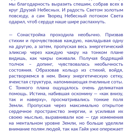
мы благодарность выразить спешим, собрав всех в
круг Друзей Небесных. И радость Светом золотым
повсюду, а сам Творец Небесный потоком Света
одарил, чтоб сердце наше шире распахнуть.
— Сонастройка проходила необычно. Призвав
стихии и прочувствовав каждую, накладывая одну
на другую, а затем, пропуская весь энергетический
эликсир через каждую чакру на тонком плане
видишь, как чакры оживали. Получая бодрящий
толчок – допинг, чувствовалась необычность
состояния. Образовав кольцо из стихий, войдя,
растворяемся в нем. Вижу энергетическую сетку,
ячеистая структура, напоминающая пчелиные соты.
С Тонкого плана ощущалось очень деликатная
помощь. Истина, набившая оскомину — «как внизу,
так и наверху», просматривались тонкие поля
Земли. Пропуская через максимально открытое
сердечное пространство энергии, и усиливая их
своею мыслью, выравнивали кое — где изменения
на ментальном уровне Земли, но больше уделяли
внимание полям людей, так как Гайя уже опережает