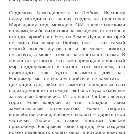
Сердечная Благодарность и Любовь Высшему
плану исходила от наших сердец на просторах
Мироздания под мелодию ОМ энергетическими
волнами, мы были похожи на звёздочек, от которых
исходит яркий свет. Нет, на Земле Души, в которой
не жила бы искорка Любви, она — тот самый
вечный огонек внутри нас и не может никогда
погаснуть, а может только разгореться в пламя. В
жизни так устроено, что сама природа и животный
мир поддерживает и питает этот «огонек», что
происходит как будто незаметно для нас.
Например: мы не можем пройти и не заметить —
цветущий сад, либо не заметить преданных глаз
своих домашних питомцев, любовь внука к бабушке
за вкусные блинчики…. И так наша Любовь всегда
горит. Если каждый из нас, обладая таким
замечательным потенциалом, может творить
волшебство жизни, начнем с малого — дарить свои
частички Любви в самой простой улыбке
прохожему. Раскрывая свои сердца, мы создаем
новую реальность своего мира, в которой каждый