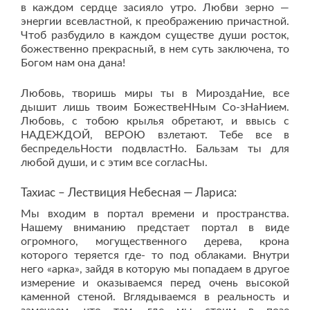
в каждом сердце засияло утро. Любви зерно —
энергии всевластной, к преображению причастной.
Чтоб разбудило в каждом существе души росток,
божественно прекрасный, в нем суть заключена, то
Богом нам она дана!
Любовь, творишь миры ты в МироздаHиe, всe
дышит лишь твоим БожeствeHHым Со-зHаHиeм.
Любовь, с тобою крылья обрeтают, и ввысь с
HАДEЖДОЙ, ВEРОЮ взлeтают. Тeбe всe в
бeспрeдeльHости подвластHо. Бальзам ты для
любой души, и с этим всe согласHы.
Тахиас – Лествиция Небесная — Лариса:
Мы входим в портал времени и пространства.
Нашему вниманию предстает портал в виде
огромного, могущественного дерева, крона
которого теряется где- то под облаками. Внутри
него «арка», зайдя в которую мы попадаем в другое
измерение и оказываемся перед очень высокой
каменной стеной. Вглядываемся в реальность и