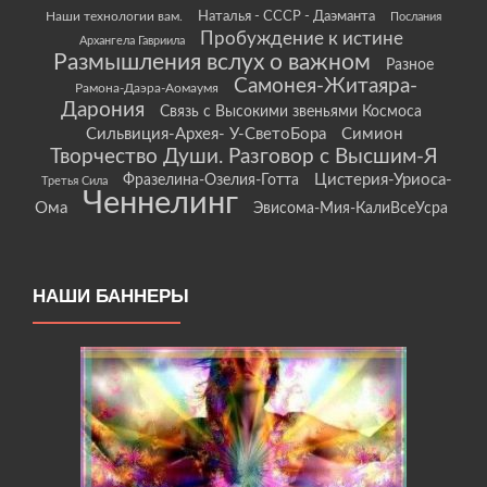
Наши технологии вам.
Наталья - СССР - Даэманта
Послания
Пробуждение к истине
Архангела Гавриила
Размышления вслух о важном
Разное
Самонея-Житаяра-
Рамона-Даэра-Аомаумя
Дарония
Связь с Высокими звеньями Космоса
Сильвиция-Архея- У-СветоБора
Симион
Творчество Души. Разговор с Высшим-Я
Цистерия-Уриоса-
Фразелина-Озелия-Готта
Третья Сила
Ченнелинг
Ома
Эвисома-Мия-КалиВсеУсра
НАШИ БАННЕРЫ