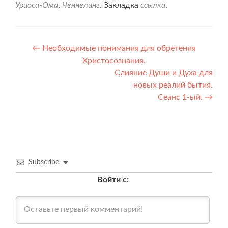
Уриоса-Ома
,
Ченнелинг
. Закладка
ссылка
.
Навигация
←
Необходимые понимания для обретения
Христосознания.
по
Слияние Души и Духа для
записям
новых реалий бытия.
Сеанс 1-ый.
→
Subscribe
Войти с: