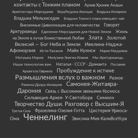
контакты с Тонким планом
Архив Хроник Акаши
Архитекторы Мироздания
ВераЛюдома-Анунция
Владыка Илларион
Владыка Мельхиседек
Владыки Тонкого плана извещают нам
Говорят
Внеземные Цивилизации для человечества
Арктурианцы
Жизнь
Единение Мироздания для Новой Земли
Злата
Золотой
на Земле в лучах Божественной Любви
Велисий — Бог Неба и Земли
Ивелина-Наджа-
Афоморзия
Майк Куинси
Исти-Танзиля
Мария Магдалина
Матушка Мария
Мы-Арктурианцы.
Милузина-Энигма-Илания
Наши технологии вам.
Наталья - СССР - Даэманта
Послания
Пробуждение к истине
Архангела Гавриила
Размышления вслух о важном
Разное
Самонея-Житаяра-
Рамона-Даэра-Аомаумя
Дарония
Связь с Высокими звеньями Космоса
Сильвиция-Архея- У-СветоБора
Симион
Творчество Души. Разговор с Высшим-Я
Цистерия-Уриоса-
Фразелина-Озелия-Готта
Третья Сила
Ченнелинг
Ома
Эвисома-Мия-КалиВсеУсра