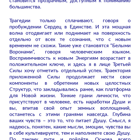
становится прозрачным, доступным к пониманию
большинства.
Трагедии только сплачивают, говоря о
пробуждении Сердец в Единстве. И эта мощная
волна отодвигает или поднимает на поверхность
отдельно от всех те сознания, что с новым
временем не схожи. Такие уже становятся “Белыми
Воронами”, говоря человеческим языком.
Восприимчивость к новым Энергиям возрастает в
положительном ключе, и здесь я в лице Третьей
Силы хочу отметить отдельный успех. Траектория
приложенной Силы продолжает нести свои
компоненты в обретении новых целостных
Структур, что закладывались ранее, как платформа
для Новой жизни. Тонкие грани личности, что
присутствуют в человеке, есть наработки Души и
вы, впитав свой опыт земных воплощений,
останетесь с этими гранями навсегда. Глубина
ваших чувств – это то, что питает Душу. Смысл, я
надеюсь, понятен, какие мысли, эмоции, чувства вы
в себе культивируете, тем и наполняете свою Душу.
По такому пути и пойдёте. Основа всего