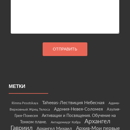
МЕТКИ
Taheeas-Лествиция Небесная
Rimma Pesotskaya
Адама-
Адония-Невея-Соломея
Азулия-
Верховный Жрец Телоса
Грея-Понесея
Активации и Посвящения. Обучение на
Архангел
Тонком плане.
Антидемиург Кобра
Гавриил
Архив-Мои первые
Архангел Михаил