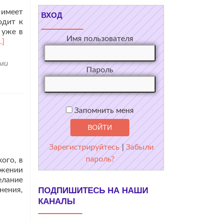
 имеет
ВХОД
одит к
 уже в
Имя пользователя
итать
…]
ольше
роНовая
ими
Пароль
стреча
РИО
О
ознательном
Запомнить меня
осприятии
еловечества
Зарегистрируйтесь
|
Забыли
го
пароль?
ого, в
овершенстве»
ажении
елание
нения,
ПОДПИШИТЕСЬ НА НАШИ
КАНАЛЫ