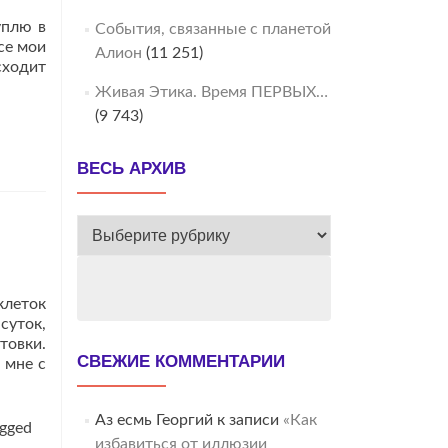
уплю в
События, связанные с планетой
се мои
Алион
(11 251)
сходит
Живая Этика. Время ПЕРВЫХ…
(9 743)
ВЕСЬ АРХИВ
ВЕСЬ
АРХИВ
клеток
суток,
товки.
СВЕЖИЕ КОММЕНТАРИИ
 мне с
Аз есмь Георгий
к записи
«Как
gged
избавиться от иллюзии