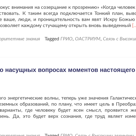
окус внимания на созерцание к прозрению» «Когда человек
ствовать. К таким всегда подключается Тонкий план, выв
е ваше, люди, и проницательность вам явят Искру Божью
Ч
о позволяет каждому стучащему открыть вновь выведенный
[
б
п
иоритетные знания
Tagged
ГРИО
,
ОАСТРИУМ
,
Связь с Высок
в
с
Г
«
с
о насущных вопросах моментов настоящего
в
ч
и
е
го энергетические волны, теперь уже значения Галактическ
с
еземных образований, по плану, что имеет цель в Преобр
варианты, где человеку будет ясен смысл, проявится ж
нь. Да, это будет верх сознания, где труд являет изме
иоритетные знания
Tagged
ГРИО
,
Связь с Высокими звеньями