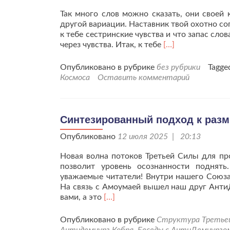
Так много слов можно сказать, они своей
другой вариации. Наставник твой охотно сог
к тебе сестринские чувства и что запас сло
Читать
через чувства. Итак, к тебе
[…]
больше
проС
Опубликовано в рубрике
без рубрики
Tagg
днём
Космоса
Оставить комментарий
рождения,
Юлия-
Аомаумя!
Синтезированный подход к раз
Опубликовано
12 июля 2025 | 20:13
Новая волна потоков Третьей Силы для пр
позволит уровень осознанности поднят
уважаемые читатели! Внутри нашего Союза
На связь с Амоумаей вышел наш друг АнтиД
Читать
вами, а это
[…]
больше
проСинтезированный
Опубликовано в рубрике
Структура Третьей 
подход
Антидемиург Кобра
,
Беседы с АнтиДемиурго