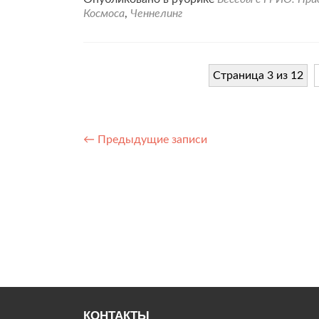
с
Космоса
,
Ченнелинг
ГРИО.
«Размышления
о
насущных
Страница 3 из 12
вопросах
моментов
настоящего
времени»
Навигация
←
Предыдущие записи
по
записям
КОНТАКТЫ