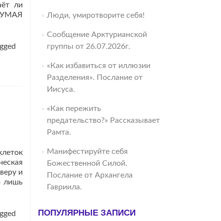
аёт ли
МОУМАЯ
Люди, умиротворите себя!
Сообщение Арктурианской
gged
группы от 26.07.2026г.
«Как избавиться от иллюзии
Разделения». Послание от
Иисуса.
«Как пережить
предательство?» Рассказывает
Рамта.
Манифестируйте себя
клеток
ческая
Божественной Силой.
веру и
Послание от Архангела
о лишь
Гавриила.
ПОПУЛЯРНЫЕ ЗАПИСИ
gged