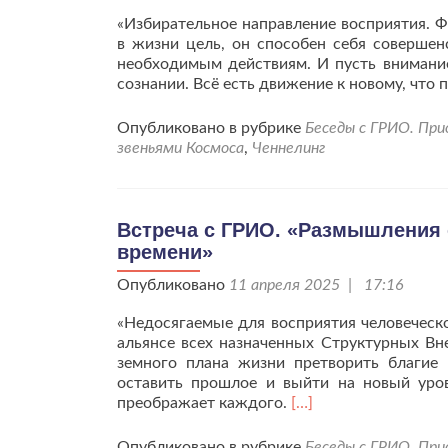
«Избирательное направление восприятия. Ф
в жизни цель, он способен себя совершен
необходимым действиям. И пусть внимани
сознании. Всё есть движение к новому, чт
Опубликовано в рубрике
Беседы с ГРИО. Пр
звеньями Космоса
,
Ченнелинг
Встреча с ГРИО. «Размышления 
времени»
Опубликовано
11 апреля 2025 | 17:16
«Недосягаемые для восприятия человеческо
альянсе всех назначенных Структурных Вн
земного плана жизни претворить благие 
оставить прошлое и выйти на новый урове
Читать
преображает каждого.
[…]
больше
проВстреча
Опубликовано в рубрике
Беседы с ГРИО. Пр