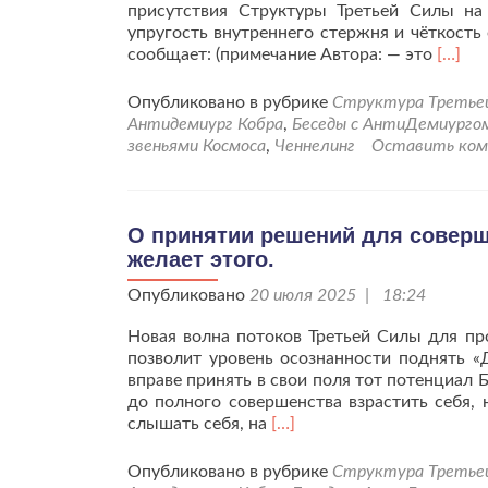
присутствия Структуры Третьей Силы на
упругость внутреннего стержня и чётко
Читат
сообщает: (примечание Автора: — это
[…]
больш
проСт
Опубликовано в рубрике
Структура Третьей 
Треть
Антидемиург Кобра
,
Беседы с АнтиДемиурго
Силы
звеньями Космоса
,
Ченнелинг
Оставить ко
для
укреп
стерж
жизни
О принятии решений для соверш
на
желает этого.
Земле
Опубликовано
20 июля 2025 | 18:24
Новая волна потоков Третьей Силы для пр
позволит уровень осознанности поднять «
вправе принять в свои поля тот потенциал
до полного совершенства взрастить себя,
Читать
слышать себя, на
[…]
больше
проО
Опубликовано в рубрике
Структура Третьей 
принятии