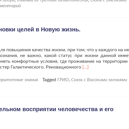
мментарий
новки целей в Новую жизнь.
я повышения качества жизни, при том, что у каждого на не
сознания, не важно, какой статус при жизни данной имее
иметь комфортные условия, где проживание на территории
Читать
стер Галактического, Реновационного
[…]
больше
проГРИО.
иоритетные знания
Tagged
ГРИО
,
Связь с Высокими звеньями
Закладка
зёрен
для
постановки
целей
ельном восприятии человечества и его
в
Новую
жизнь.