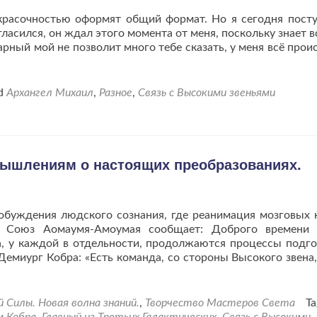
 красочностью оформят общий формат. Но я сегодня пост
ласился, он ждал этого момента от меня, поскольку знает в
варный мой не позволит много тебе сказать, у меня всё прои
ed
Архангел Михаил
,
Разное
,
Связь с Высокими звеньями
мышлениям о настоящих преобразованиях.
обуждения людского сознания, где реанимация мозговых 
ь. Союз Аомаумя-Амоумая сообщает: Доброго времени 
, у каждой в отдельности, продолжаются процессы подго
емиург Кобра: «Есть команда, со стороны Высокого звена,
Силы. Новая волна знаний.
,
Творчество Мастеров Света
Ta
м Кобра
,
Главный из Третьих Галактических
,
Связь с Высокими