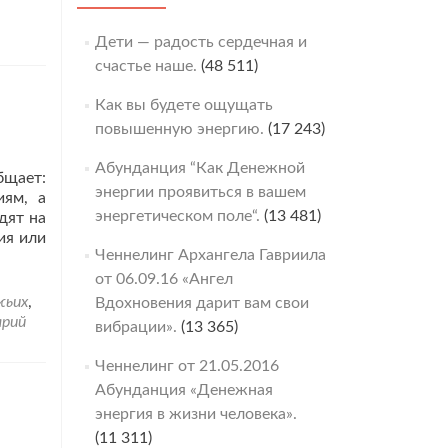
Дети — радость сердечная и
счастье наше.
(48 511)
Как вы будете ощущать
повышенную энергию.
(17 243)
Абунданция “Как Денежной
бщает:
энергии проявиться в вашем
иям, а
энергетическом поле“.
(13 481)
дят на
ия или
Ченнелинг Архангела Гавриила
от 06.09.16 «Ангел
жьих
,
Вдохновения дарит вам свои
рий
вибрации».
(13 365)
Ченнелинг от 21.05.2016
Абунданция «Денежная
энергия в жизни человека».
(11 311)