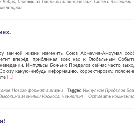
м Кобра
,
Главный из Третьих Галактических
,
Связь с Высокими
мментарий
иях.
ру земной жизни изменить Союз Аомаумя-Амоумая соо
етит вперёд, приближая всех нас к Глобальным Событ
неведении. Импульсы Божьих Пределов сейчас часто выхо
 Союзу какую-нибудь информацию, корректировку, пояснен
Читать
ете
[…]
больше
проЗа
вание Нового формата жизни
Tagged
Импульсы Пределов Бо
жизнь
 Высокими звеньями Космоса
,
Ченнелинг
Оставить коммента
Земли
в
Новых
вибрациях.
я!