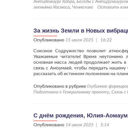
Антидемиург Кобра
,
Беседы с АнтиДемиурго
решений
звеньями Космоса
,
Ченнелинг
Оставить ко
для
совершенствования
внутреннего
себя
За жизнь Земли в Новых вибрац
каждому,
Опубликовано
15 июля 2025 | 16:22
кто
желает
Союзное Содружество позволит атмосфе
этого.
Уважаемые читатели! Время неутомимо л
основная масса людей продолжает жить в 
связь с Амоумаей, чтобы передать нашему
рассказать об истинном положении на план
Опубликовано в рубрике
Глубинное формиро
Подготовка к Генеральному проекту
,
Связь с
С днём рождения, Юлия-Аомаум
Опубликовано
14 июля 2025 | 5:14