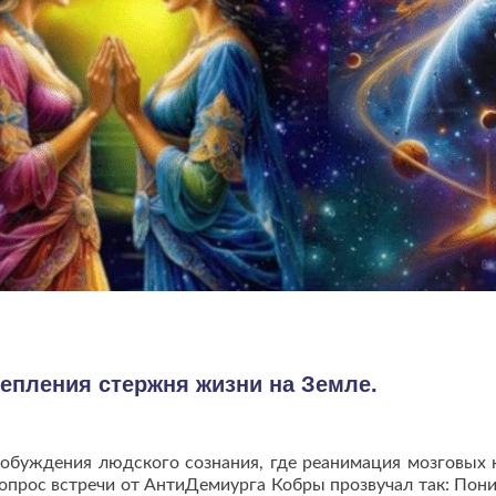
епления стержня жизни на Земле.
робуждения людского сознания, где реанимация мозговых 
Вопрос встречи от АнтиДемиурга Кобры прозвучал так: Пон