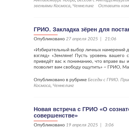
к
звеньями Космоса
,
Ченнелинг
Оставить ко
размышлениям
о
настоящих
преобразованиях.
ГРИО. Закладка зёрен для поста
Опубликовано
27 апреля 2025 | 21:06
«Избирательный выбор личных намерений дл
взгляд» «Земляне! Пусть уровень вашего 
приведёт вас к пониманию, что вправе вы 
позволит вам свободу ощутить» ~ ГРИО, Ма
Опубликовано в рубрике
Беседы с ГРИО. Пр
Космоса
,
Ченнелинг
Новая встреча с ГРИО «О сознат
совершенстве»
Опубликовано
19 апреля 2025 | 3:06