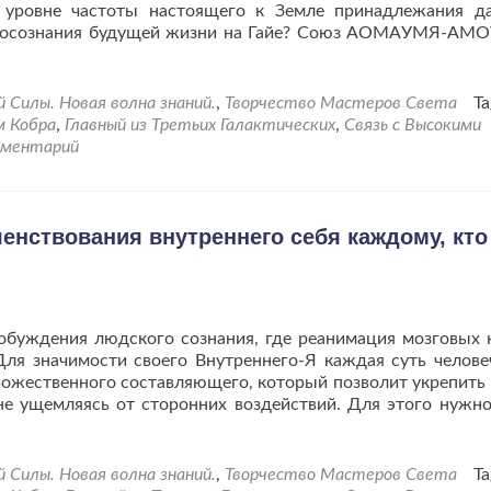
 уровне частоты настоящего к Земле принадлежания д
сть осознания будущей жизни на Гайе? Союз АОМАУМЯ-А
ь
е
руктура
Силы. Новая волна знаний.
,
Творчество Мастеров Света
Ta
ей
м Кобра
,
Главный из Третьих Галактических
,
Связь с Высокими
мментарий
ления
ня
енствования внутреннего себя каждому, кто
.
обуждения людского сознания, где реанимация мозговых 
Для значимости своего Внутреннего-Я каждая суть челове
 Божественного составляющего, который позволит укрепить 
 не ущемляясь от сторонних воздействий. Для этого нужн
Силы. Новая волна знаний.
,
Творчество Мастеров Света
Ta