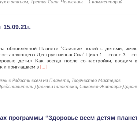
снова
лух о важном
,
Третья Сила
,
Ченнелинг
1 комментарий
размышления
о
Третьей
Силе.
15.09.21г.
на обновлённой Планете “Слияние полей с детьми, им
составляющего Деструктивных Сил” Цикл 1 – сеанс 3 – се
ровые дети.» Как всегда после со-настройки, вводим 
Читать
к и приглашаем в
[…]
больше
проЗдоровье
знь в Радость всем на Планете
,
Творчество Мастеров
нашим
Представители Дальней Галактики
,
Самонея-Житаяра-Дарон
детям.
Сеанс
от
15.09.21г.
ках программы “Здоровье всем детям плане