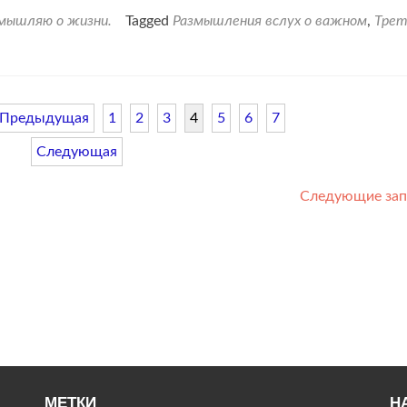
змышляю о жизни.
Tagged
Размышления вслух о важном
,
Трет
Предыдущая
1
2
3
4
5
6
7
Следующая
Следующие за
МЕТКИ
Н