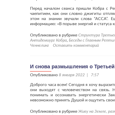
Перед началом сеанса пришли Кобра с Р
чаепитием, как они словно джигиты отпляс
этом на знании звучали слова “АССА”. Е
информацию: «В порыве энергий и статуса 
Опубликовано в рубрике
Структура Третьей 
Антидемиург Кобра
,
Беседы с Главным Репти
Ченнелинг
Оставить комментарий
И снова размышления о Третьей
Опубликовано
8 января 2022 | 7:57
Доброго часа всем! Сегодня я хочу вырази
они выходят с человечеством на связь. 
понимать и осознавать энергетически За
невозможно принять Душой и ощутить свои
Опубликовано в рубрике
Живу на Земле, ра