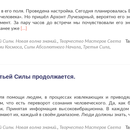
 в его поля. Проведена настройка. Сегодня планировалась 
 человека». Но пришёл Архонт Лучезарный, вероятно его э
ент. За пару часов до встречи мы почувствовали его эн
Читать
ранее уже
[…]
больше
проАрхонт
Силы. Новая волна знаний.
,
Творчество Мастеров Света
Ta
Лучезарный-
ми Космоса
,
Силы Абсолютного Начала
,
Третья Сила
,
Абсолютное
Начало.
етьей Силы продолжается.
ля помощи людям, в процессах извлекающих и приводя
, что есть переворот сознания человеческого. Да, как 
так. Принятая информация высоковибрационна. В каждом
имают их, каждый в своём диапазоне. Люди должны знать, 
Силы. Новая волна знаний.
,
Творчество Мастеров Света
Ta