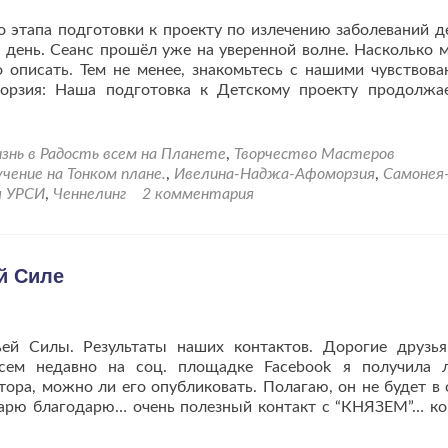
этапа подготовки к проекту по излечению заболеваний д
 день. Сеанс прошёл уже на уверенной волне. Насколько
 описать. Тем не менее, знакомьтесь с нашими чувствова
рзия: Наша подготовка к Детскому проекту продолжа
знь в Радость всем на Планете
,
Творчество Мастеров
чение на Тонком плане.
,
Ивелина-Наджа-Афоморзия
,
Самонея
я УРСИ
,
Ченнелинг
2 комментария
й Силе
ей Силы. Результаты наших контактов. Дорогие друзья
сем недавно на соц. площадке Facebook я получила 
тора, можно ли его опубликовать. Полагаю, он не будет в 
дарю благодарю… очень полезный контакт с “КНЯЗЕМ”… ко