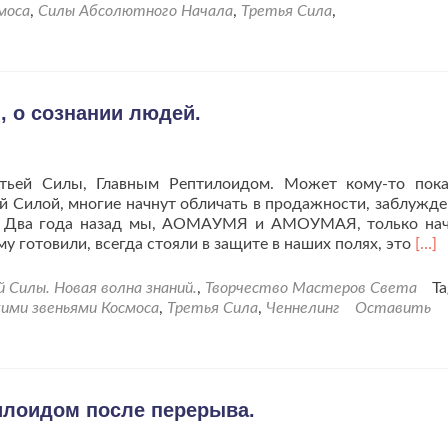
моса
,
Силы Абсолютного Начала
,
Третья Сила
,
, о сознании людей.
етьей Силы, Главным Рептилоидом. Может кому-то пок
 Силой, многие начнут обличать в продажности, заблужде
х. Два года назад мы, АОМАУМЯ и АМОУМАЯ, только на
Чит
му готовили, всегда стояли в защите в наших полях, это
[…]
бол
про
Силы. Новая волна знаний.
,
Творчество Мастеров Света
Ta
с
кими звеньями Космоса
,
Третья Сила
,
Ченнелинг
Оставить
Реп
о
сове
о
созн
тилоидом после перерыва.
люд