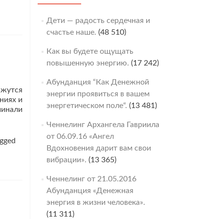
со
Структурой
Дети — радость сердечная и
Третьей
Силы
счастье наше.
(48 510)
продолжается.
Как вы будете ощущать
повышенную энергию.
(17 242)
Абунданция “Как Денежной
ажутся
энергии проявиться в вашем
ниях и
энергетическом поле“.
(13 481)
чинали
ать
Ченнелинг Архангела Гавриила
ьше
от 06.09.16 «Ангел
Беседа
gged
Вдохновения дарит вам свои
тилоидом
вибрации».
(13 365)
сти,
Ченнелинг от 21.05.2016
Абунданция «Денежная
ании
энергия в жизни человека».
ей.
(11 311)