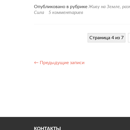
Опубликовано в рубрике
Живу на Земле, ра
Сила
5 комментариев
Страница 4 из 7
Навигация
←
Предыдущие записи
по
записям
КОНТАКТЫ