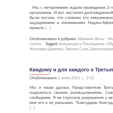
Мы с нетерпением ждали проведения 2-го 
организмов. И вот наступил долгожданный
были потоки, что словами это невозможно
ощущениями и пониманием: Наджа-Афомо
Читать
пришло
[…]
больше
проАктивационная
Опубликовано в рубрике
Здоровые дети - Жи
настройка
Света
Tagged
Активации и Посвящения. Обу
в
Житаяра-Дарония
,
Третья Сила
,
Цивилизаци
рамках
программы
“Здоровье
всем
Каждому и для каждого о Третье
детям
Опубликовано
планеты
2 июля 2021 | 2:52
Земля”-2
Мы и наши друзья, Представители Треть
этап
поделиться своими размышлениями. Сов
сообщение. Я не спросила разрешение у ав
имя его я не указываю. “Благодарю благо
[…]