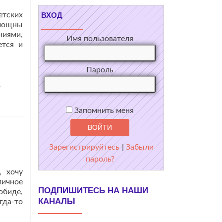
етских
ВХОД
 мощны
ниями,
Имя пользователя
ется и
Пароль
-
Запомнить меня
Зарегистрируйтесь
|
Забыли
пароль?
, хочу
личное
ПОДПИШИТЕСЬ НА НАШИ
обиде,
КАНАЛЫ
Читать
гда-то
больше
проКаждому