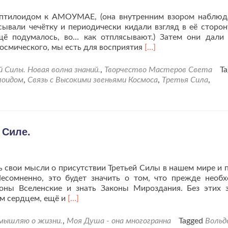
ептилоидом к АМОУМАЕ, (она внутренним взором наблюд
ывали чечётку и периодически кидали взгляд в её сторон
щё подумалось, во… как отплясывают.) Затем они дали
Читать
космического, мы есть для восприятия
[…]
больше
проПервая
Силы. Новая волна знаний.
,
Творчество Мастеров Света
Ta
встреча
лоидом
,
Связь с Высокими звеньями Космоса
,
Третья Сила
,
с
Коброй
и
Рептилоидом
после
 Силе.
перерыва.
ть свои мысли о присутствии Третьей Силы в нашем мире и 
Несомненно, это будет значить о том, что прежде необ
коны Вселенские и знать Законы Мироздания. Без этих 
Читать
м сердцем, ещё и
[…]
больше
проИ
змышляю о жизни.
,
Моя Душа - она многогранна
Tagged
Вольд