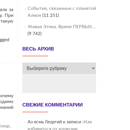
События, связанные с планетой
ала за
у. При
Алион
(11 251)
 такую
Живая Этика. Время ПЕРВЫХ…
(9 742)
gged
ВЕСЬ АРХИВ
ВЕСЬ
АРХИВ
почему
ходимо
СВЕЖИЕ КОММЕНТАРИИ
знаний
Аз есмь Георгий
к записи
«Как
емир
,
избавиться от иллюзии