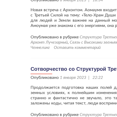
Опубликовано
8 января 2023 | 18:34
Новая встреча с Архонтом. Аомаумя входит
с Третьей Силой на тему: «Тело-Храм Души
для людей и Земли важнее на данный мом
Амоумая уже знакома с его энергиями, она 
Опубликовано в рубрике
Структура Третьей 
Архонт Лучезарный
,
Связь с Высокими звенья
Ченнелинг
Оставить комментарий
Сотворчество со Структурой Тр
Опубликовано
1 января 2023 | 22:22
Продолжается подготовка наших полей д
земных условиях, к полнейшим изменениям
странно и фантастично не звучало, это 
заложены коды, читая текст, люди восприн
Опубликовано в рубрике
Структура Третьей 