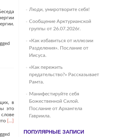
Люди, умиротворите себя!
Беседа
нергии
Сообщение Арктурианской
ергии.
группы от 26.07.2026г.
«Как избавиться от иллюзии
gged
Разделения». Послание от
Иисуса.
«Как пережить
предательство?» Рассказывает
Рамта.
Манифестируйте себя
Божественной Силой.
щих, в
бы это
Послание от Архангела
 слове
Гавриила.
Читать
что
[…]
больше
ПОПУЛЯРНЫЕ ЗАПИСИ
проСотворчество
gged