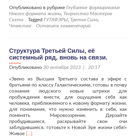
больше
проСистема
Опубликовано в рубрике
Глубинное формирование
Третьей
Нового формата жизни
,
Творчество Мастеров
Силы
Света
Tagged
ГУТАФЭРЫ
,
Третья Сила
,
в
Ченнелинг
Оставить комментарий
помощь
Земле.
Структура Третьей Силы, её
системный ряд, вновь на связи.
Опубликовано
30 октября 2023 | 20:17
«Звено из Высших Третьего состава в эфире с
братьями по классу Галактическими, готовы в почву
сознания людского новые штрихи для
пробуждения внести, для ощущения себя как
человека, приближенного к новому формату жизни,
для понимания, что нужно изменить в себе, как
поменять Мировоззрение. Дерзайте
пробудившиеся, раскрывайте свои очи
заблудившиеся, готовьте к Новой Эре жизни себя!»
Читать
Живое
[…]