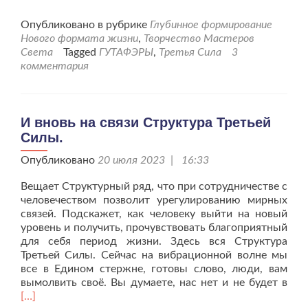
больше
проСтруктура
Опубликовано в рубрике
Глубинное формирование
Третьей
Нового формата жизни
,
Творчество Мастеров
Силы,
Света
Tagged
ГУТАФЭРЫ
,
Третья Сила
3
её
комментария
системный
ряд,
вновь
на
И вновь на связи Структура Третьей
связи.
Силы.
Опубликовано
20 июля 2023 | 16:33
Вещает Структурный ряд, что при сотрудничестве с
человечеством позволит урегулированию мирных
связей. Подскажет, как человеку выйти на новый
уровень и получить, прочувствовать благоприятный
для себя период жизни. Здесь вся Структура
Третьей Силы. Сейчас на вибрационной волне мы
все в Едином стержне, готовы слово, люди, вам
Чит
вымолвить своё. Вы думаете, нас нет и не будет в
бол
[…]