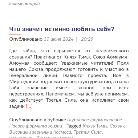
заданные
комментарий
вопросы
об
Астральном
плане.
Что значит истинно любить себя?
Опубликовано
30 июня 2024 | 20:29
Где тайна, что скрывается от человеческого
сознания? Практика от Князя Тьмы. Союз Аомаумя-
Амоумая сообщает: Уважаемые читатели! Поля
нашего Союза продолжают готовить к участию в
Генеральной линии Главного проекта. Всё в
Мироздании подлежит переструктуризации, а наша
Гайя значение имеет важное при всех
перестроениях. Напоминаем, мы всё уже понимаем,
как действует Третья Сила, она исполняет свои
Читать
задачи
[…]
больше
проЧто
Опубликовано в рубрике
Глубинное формирование
значит
Нового формата жизни
Tagged
Князь Тьмы
,
Связь с
истинно
Высокими звеньями Космоса
,
Третья Сила
,
любить