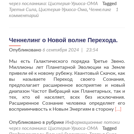
о
через посланника: Цистерия-Уриоса-ОМА
Tagged
Вере
Третья Сила
,
Цистерия-Уриоса-Ома
,
Ченнелинг
1
Человеческой.
комментарий
Ченнелинг о Новой волне Перехода.
Опубликовано
6 сентября 2024 | 23:54
Мы есть Галактического порядка Третье Звено.
Миллионы лет Планетарной Эволюции на Земле
привели её к новому рубежу. Квантовый Скачок, как
вы называете Переход своего Сознания,
предполагает расширенное восприятие и новый
диапазон Частот Вибраций как Планетарных, так и
тех, кто её населяет, всех без исключения.
Расширенное Сознание человека определяет его
Читать
восприимчивость к Новым Энергиям в сторону
[…]
больше
проЧенн
Опубликовано в рубрике
Информационные потоки
о
через посланника: Цистерия-Уриоса-ОМА
Tagged
Новой