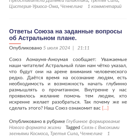
Представители Дальней Галактики
,
Третья Сила
,
волне
Цистерия-Уриоса-Ома
,
Ченнелинг
1 комментарий
Переход
Ответы Союза на заданные вопросы
об Астральном плане.
Опубликовано
5 июля 2024 | 21:11
Союз Аомаумя-Амоумая сообщает: Уважаемые
наши читатели! Астральный план нам чётко указал,
что будут они на арене внимания человеческого
редко. Даётся время на осознание людям, есть
необходимость и возможность начать глубинно
размышлять о прочитанном. Внутренне у нас
проявилось желание помочь тем людям, кто
искренне желает разобраться. Так почему же не
Читать
сделать этого? Наш Союз ознакомит вас
[…]
больше
проОтветы
Опубликовано в рубрике
Глубинное формирование
Союза
Нового формата жизни
Tagged
Связь с Высокими
на
звеньями Космоса
,
Третья Сила
,
Ченнелинг
1