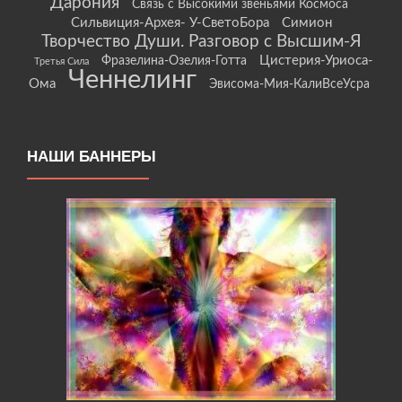
Дарония
Связь с Высокими звеньями Космоса
Сильвиция-Архея- У-СветоБора
Симион
Творчество Души. Разговор с Высшим-Я
Цистерия-Уриоса-
Фразелина-Озелия-Готта
Третья Сила
Ченнелинг
Ома
Эвисома-Мия-КалиВсеУсра
НАШИ БАННЕРЫ