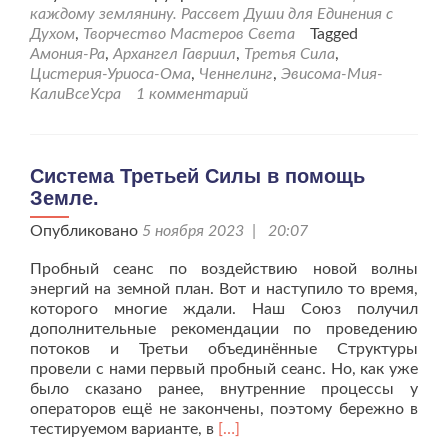
“Жи
каждому землянину. Рассвет Души для Единения с
пот
Духом
,
Творчество Мастеров Света
Tagged
каж
Амония-Ра
,
Архангел Гавриил
,
Третья Сила
,
зем
Цистерия-Уриоса-Ома
,
Ченнелинг
,
Эвисома-Мия-
–
КалиВсеУсра
1 комментарий
12
сеан
Система Третьей Силы в помощь
Земле.
Опубликовано
5 ноября 2023 | 20:07
Пробный сеанс по воздействию новой волны
энергий на земной план. Вот и наступило то время,
которого многие ждали. Наш Союз получил
дополнительные рекомендации по проведению
потоков и Третьи объединённые Структуры
провели с нами первый пробный сеанс. Но, как уже
было сказано ранее, внутренние процессы у
операторов ещё не закончены, поэтому бережно в
Читать
тестируемом варианте, в
[…]