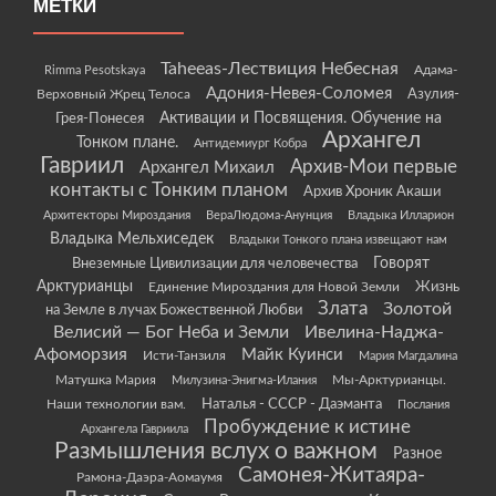
МЕТКИ
Taheeas-Лествиция Небесная
Rimma Pesotskaya
Адама-
Адония-Невея-Соломея
Азулия-
Верховный Жрец Телоса
Грея-Понесея
Активации и Посвящения. Обучение на
Архангел
Тонком плане.
Антидемиург Кобра
Гавриил
Архив-Мои первые
Архангел Михаил
контакты с Тонким планом
Архив Хроник Акаши
Архитекторы Мироздания
ВераЛюдома-Анунция
Владыка Илларион
Владыка Мельхиседек
Владыки Тонкого плана извещают нам
Говорят
Внеземные Цивилизации для человечества
Арктурианцы
Жизнь
Единение Мироздания для Новой Земли
Злата
Золотой
на Земле в лучах Божественной Любви
Велисий — Бог Неба и Земли
Ивелина-Наджа-
Афоморзия
Майк Куинси
Исти-Танзиля
Мария Магдалина
Матушка Мария
Мы-Арктурианцы.
Милузина-Энигма-Илания
Наши технологии вам.
Наталья - СССР - Даэманта
Послания
Пробуждение к истине
Архангела Гавриила
Размышления вслух о важном
Разное
Самонея-Житаяра-
Рамона-Даэра-Аомаумя