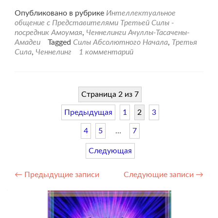
про
вно
Опубликовано в рубрике
Интеллектуальное
на
общение с Представителями Третьей Силы -
свя
посредник Амоумая
,
Ченнелинги Ачуллы-Тасачены-
Стр
Амадеи
Tagged
Силы Абсолютного Начала
,
Третья
Тре
Сила
,
Ченнелинг
1 комментарий
Сил
Страница 2 из 7
Предыдущая
1
2
3
4
5
…
7
Следующая
Навигация
←
Предыдущие записи
Следующие записи
→
по
записям