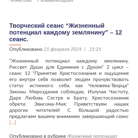
Ченнелинг
7 комментариев
себя?
Творческий сеанс “Жизненный
потенциал каждому землянину” – 12
сеанс.
Опубликовано
21 февраля 2024 | 21:21
“Жизненный потенциал каждому землянину.
Рассвет Души для Единения с Духом” 2 цикл –
сеанс 12 “Принятие Христосознания и ощущение
его внутри себя позволит людям прочувствовать
статус истинного себя, как Человека-Творца”
Законы Мироздания соблюдая, Излучая Чистоту,
Даря Любовь Сестре и Брату, Христосознание
обрети. Эвисома-Мия: Приветствуем наших
дорогих читателей! С большой радостью
Чит
предлагаем вашему вниманию завершающий сеанс
бол
[…]
про
сеа
Опубликовано в рубрике
Жизненный потенциал